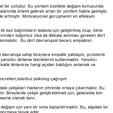
el bir yoludur. Bu yöntem özellikle değişim konusunda
k alanında önemi giderek artan bir yöntem haline gelmiştir.
 artmıştır. Motivasyonel görüşmenin en etkileyici
k kez bağımlıların tedavisi için geliştirilmiş olup, klinik
incirinden bağımsız olsa da dikkate alınması gereken dört
lanmalıdır. Bu dört davranışsal beceri; empatinin
i davranışa sahip bireylere empatik yaklaşım, problemli
ansıtıcı dinleme tekniklerini kullanmaktır. Yansıtıcı
ikkatle dinlenirse hangi açıdan baktığını anlamak ve
 ücretleri,istanbul psikolog çağrışım
daki çelişkileri hastanın zihninde ortaya çıkarmaktır. Bu
r. Bireylerde çelişki geliştirebilmek için, gelecekte kim
rmesine olanak tanır.
eğişim için yeni bir ivme kazandırmaktır. Bu, algıdaki bir
görmeye teşvik edilir.