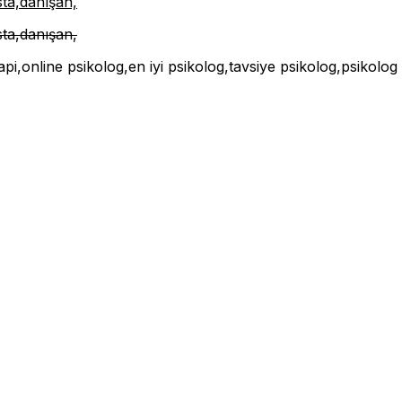
sta,danışan,
sta,danışan,
rapi,online psikolog,en iyi psikolog,tavsiye psikolog,psikolog