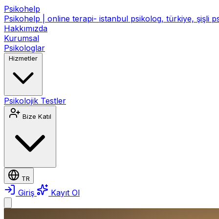
Psikohelp
Psikohelp | online terapi- istanbul psikolog, türkiye, şişli 
Hakkımızda
Kurumsal
Psikologlar
Hizmetler
Psikolojik Testler
Bize Katıl
TR
Giriş
Kayıt Ol