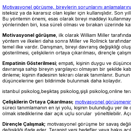
Motivasyonel görüşme, bireylerin sorunlarını anlamaları
isteksiz ya da kararsız olan kişiler için kullanışlıdır. So
Bu yöntemin önemi, esas olarak bireyi maddeyi kullanmayı
yönlerinden biri, kısa süreli olması ve bırakan üzerinde kalı
Motivasyonel görüşme
, ilk olarak William Miller tarafınd
yöntem ve ilkeleri daha sonra Miller ve Rollnick tarafından
temel ilke vardır. Danışman, bireyi davranış değişikliği ol
gösterilmesi, çelişkilerin ortaya çıkarılması, dirençle çalış
Empatinin Gösterilmesi
; empati, kişinin duygu ve düşünc
davranışa sahip bireyin yargılayıcı olmayan bir şekilde kabu
dinleme; kişinin ifadesinin tekrarı olarak tanımlanır. Bunun
düşüncelerine geri bildirimde bulunmak daha kolaydır.
istanbul psikolog,beşiktaş psikolog,şişli psikolog,online te
Çelişkilerin Ortaya Çıkarılması
;
motivasyonel görüşmenin b
süreci tanımlamanın en iyi yolu, kişinin bulunduğu yer ile ol
olmak istediklerine dair açık uçlu sorular yöneltilebilir. Açı
Dirençle Çalışmak;
motivasyonel görüşme bir savaş değildi
değişikliği ifade eder. Terapist yeni hedefler veya bakış aç