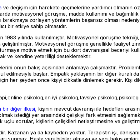
na
ve değişim için harekete geçmelerine yardımcı olmanın öz
n yıllarda motivasyonel görüşme, madde kullanımı ve bağımlılı
 bırakmaya zorlayan yöntemlerin başarısız olması nedeniyle
cı bir etkiye sahip olmasıdır.
an 1983 yılında kullanılmıştır. Motivasyonel görüşme tekniği, il
 geliştirilmiştir. Motivasyonel görüşme genellikle faaliyet z
uşturmaya motive etmek için bu dört davranışsal beceriyi kul
mak ve kendine yeterliliği desteklemektir.
elerini onun bakış açısından anlamaya çalışmaktır. Probleml
l edilmesiyle başlar. Empatik yaklaşımın bir diğer kuralı da y
 için her şeyden önce kişiyi dikkatle dinlemek gerekir. Kişi d
rapi,online psikolog,en iyi psikolog,tavsiye psikolog,psikolog
ir diğer ilkesi,
kişinin mevcut davranışı ile hedefleri arasın
mak istediği yer arasındaki çelişkiyi fark etmesini sağlamaktı
k uçlu sorular, kişilerin çelişkileri netleştirmesine ve gelişti
r. Kazanan ya da kaybeden yoktur. Terapistin işi, danışanı d
ıları sunmaz. Hasta yeni bilgiler almaya ve yeni bakış açıları 