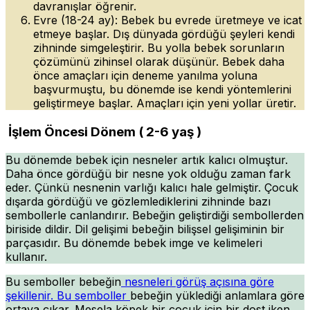
davranışlar öğrenir.
Evre (18-24 ay): Bebek bu evrede üretmeye ve icat
etmeye başlar. Dış dünyada gördüğü şeyleri kendi
zihninde simgeleştirir. Bu yolla bebek sorunların
çözümünü zihinsel olarak düşünür. Bebek daha
önce amaçları için deneme yanılma yoluna
başvurmuştu, bu dönemde ise kendi yöntemlerini
geliştirmeye başlar. Amaçları için yeni yollar üretir.
İşlem Öncesi Dönem ( 2-6 yaş )
Bu dönemde bebek için nesneler artık kalıcı olmuştur.
Daha önce gördüğü bir nesne yok olduğu zaman fark
eder. Çünkü nesnenin varlığı kalıcı hale gelmiştir. Çocuk
dışarda gördüğü ve gözlemlediklerini zihninde bazı
sembollerle canlandırır. Bebeğin geliştirdiği sembollerden
biriside dildir. Dil gelişimi bebeğin bilişsel gelişiminin bir
parçasıdır. Bu dönemde bebek imge ve kelimeleri
kullanır.
Bu semboller bebeğin
nesneleri görüş açısına göre
şekillenir. Bu semboller
bebeğin yüklediği anlamlara göre
ortaya çıkar. Mesela köpek bir çocuk için bir dost iken