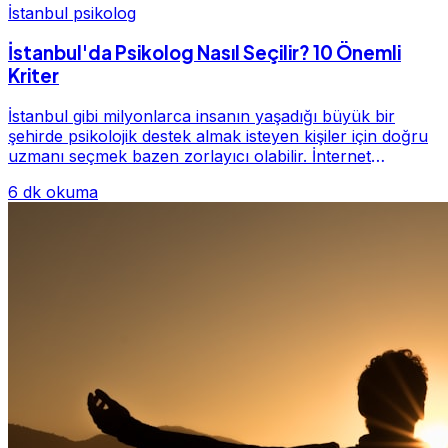
İstanbul psikolog
İstanbul'da Psikolog Nasıl Seçilir? 10 Önemli
Kriter
İstanbul gibi milyonlarca insanın yaşadığı büyük bir
şehirde psikolojik destek almak isteyen kişiler için doğru
uzmanı seçmek bazen zorlayıcı olabilir. İnternet
üzerinde yüzlerce farklı İstanbul psiko...
6 dk okuma