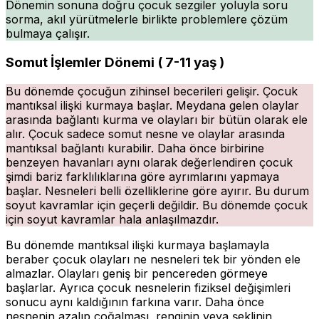
Dönemin sonuna doğru çocuk sezgiler yoluyla soru
sorma, akıl yürütmelerle birlikte problemlere çözüm
bulmaya çalışır.
Somut İşlemler Dönemi ( 7-11 yaş )
Bu dönemde çocuğun zihinsel becerileri gelişir. Çocuk
mantıksal ilişki kurmaya başlar. Meydana gelen olaylar
arasında bağlantı kurma ve olayları bir bütün olarak ele
alır. Çocuk sadece somut nesne ve olaylar arasında
mantıksal bağlantı kurabilir. Daha önce birbirine
benzeyen havanları aynı olarak değerlendiren çocuk
şimdi bariz farklılıklarına göre ayrımlarını yapmaya
başlar. Nesneleri belli özelliklerine göre ayırır. Bu durum
soyut kavramlar için geçerli değildir. Bu dönemde çocuk
için soyut kavramlar hala anlaşılmazdır.
Bu dönemde mantıksal ilişki kurmaya başlamayla
beraber çocuk olayları ne nesneleri tek bir yönden ele
almazlar. Olayları geniş bir pencereden görmeye
başlarlar. Ayrıca çocuk nesnelerin fiziksel değişimleri
sonucu aynı kaldığının farkına varır. Daha önce
nesnenin azalıp çoğalması, renginin veya şeklinin