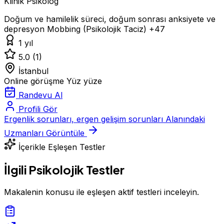
Klinik Psikolog
Doğum ve hamilelik süreci, doğum sonrası anksiyete ve
depresyon
Mobbing (Psikolojik Taciz)
+47
1 yıl
5.0
(1)
İstanbul
Online görüşme
Yüz yüze
Randevu Al
Profili Gör
Ergenlik sorunları, ergen gelişim sorunları Alanındaki
Uzmanları Görüntüle
İçerikle Eşleşen Testler
İlgili Psikolojik Testler
Makalenin konusu ile eşleşen aktif testleri inceleyin.