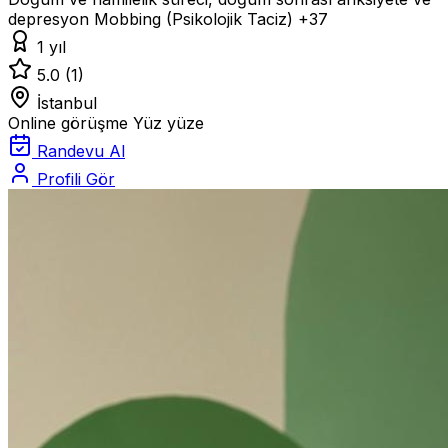
depresyon
Mobbing (Psikolojik Taciz)
+37
1 yıl
5.0
(1)
İstanbul
Online görüşme
Yüz yüze
Randevu Al
Profili Gör