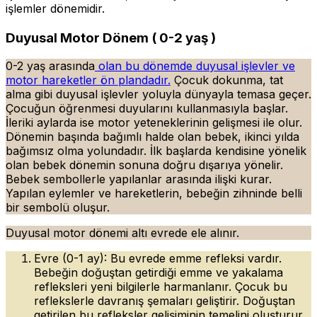
işlemler dönemidir.
Duyusal Motor Dönem ( 0-2 yaş )
0-2 yaş arasında
olan bu dönemde duyusal işlevler ve
motor hareketler ön plandadır.
Çocuk dokunma, tat
alma gibi duyusal işlevler yoluyla dünyayla temasa geçer.
Çocuğun öğrenmesi duyularını kullanmasıyla başlar.
İleriki aylarda ise motor yeteneklerinin gelişmesi ile olur.
Dönemin başında bağımlı halde olan bebek, ikinci yılda
bağımsız olma yolundadır. İlk başlarda kendisine yönelik
olan bebek dönemin sonuna doğru dışarıya yönelir.
Bebek sembollerle yapılanlar arasında ilişki kurar.
Yapılan eylemler ve hareketlerin, bebeğin zihninde belli
bir sembolü oluşur.
Duyusal motor dönemi altı evrede ele alınır.
Evre (0-1 ay): Bu evrede emme refleksi vardır.
Bebeğin doğuştan getirdiği emme ve yakalama
refleksleri yeni bilgilerle harmanlanır. Çocuk bu
reflekslerle davranış şemaları geliştirir. Doğuştan
getirilen bu refleksler gelişiminin temelini oluşturur.