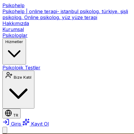
Psikohelp
Psikohelp | online terapi- istanbul psikolog, türkiye, şişli
psikolog, Online psikolog, yüz yüze terapi
Hakkımızda
Kurumsal
Psikologlar
Hizmetler
Psikolojik Testler
Bize Katıl
TR
Giriş
Kayıt Ol