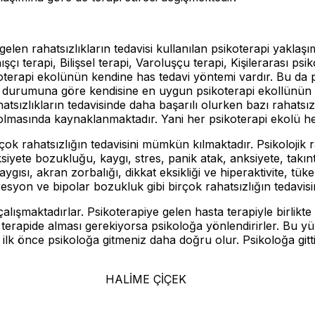
elen rahatsızlıkların tedavisi kullanılan psikoterapi yakla
ışçı terapi, Bilişsel terapi, Varoluşçu terapi, Kişilerarası p
erapi ekolünün kendine has tedavi yöntemi vardır. Bu da psik
e durumuna göre kendisine en uygun psikoterapi ekollünün be
hatsızlıkların tedavisinde daha başarılı olurken bazı rahatsı
 olmasında kaynaklanmaktadır. Yani her psikoterapi ekolü her 
k rahatsızlığın tedavisini mümkün kılmaktadır. Psikolojik ra
ksiyete bozukluğu, kaygı, stres, panik atak, anksiyete, takı
kaygısı, akran zorbalığı, dikkat eksikliği ve hiperaktivite, tü
presyon ve bipolar bozukluk gibi birçok rahatsızlığın tedavis
 çalışmaktadırlar. Psikoterapiye gelen hasta terapiyle birlikte 
kte terapide alması gerekiyorsa psikoloğa yönlendirirler. Bu y
e ilk önce psikoloğa gitmeniz daha doğru olur. Psikoloğa gittiğ
ÇİÇEK