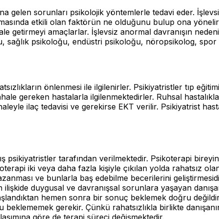
 gelen sorunları psikolojik yöntemlerle tedavi eder. İşlevsi
kmasında etkili olan faktörün ne olduğunu bulup ona yöneli
el hale getirmeyi amaçlarlar. İşlevsiz anormal davranışın ned
loğu, sağlık psikoloğu, endüstri psikoloğu, nöropsikolog, spo
tsızlıkların önlenmesi ile ilgilenirler. Psikiyatristler tıp eğit
ale gereken hastalarla ilgilenmektedirler. Ruhsal hastalıkların
aleyle ilaç tedavisi ve gerekirse EKT verilir. Psikiyatrist has
ş psikiyatristler tarafından verilmektedir. Psikoterapi birey
oterapi iki veya daha fazla kişiyle çıkılan yolda rahatsız olan
azanması ve bunlarla baş edebilme becerilerini geliştirmesidi
 ilişkide duygusal ve davranışsal sorunlara yaşayan danışanı
aşlandıktan hemen sonra bir sonuç beklemek doğru değildir. 
ucu beklememek gerekir. Çünkü rahatsızlıkla birlikte danış
aklaşımına göre de terapi süreci değişmektedir.