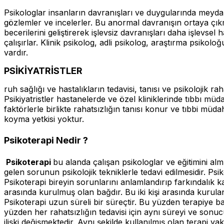
Psikologlar insanların davranışları ve duygularında meydana
gözlemler ve incelerler. Bu anormal davranışın ortaya çı
becerilerini geliştirerek işlevsiz davranışları daha işlevs
çalışırlar. Klinik psikolog, adli psikolog, araştırma psiko
vardır.
PSİKİYATRİSTLER
ruh sağlığı ve hastalıkların tedavisi, tanısı ve psikolojik raha
Psikiyatristler hastanelerde ve özel kliniklerinde tıbbı müdah
faktörlerle birlikte rahatsızlığın tanısı konur ve tıbbi müdah
koyma yetkisi yoktur.
Psikoterapi Nedir ?
Psikoterapi
bu alanda çalışan psikologlar ve eğitimini almı
gelen sorunun psikolojik tekniklerle tedavi edilmesidir. Psik
Psikoterapi bireyin sorunlarını anlamlandırıp farkındalık k
arasında kurulmuş olan bağdır. Bu iki kişi arasında kurulan
Psikoterapi uzun süreli bir süreçtir. Bu yüzden terapiye b
yüzden her rahatsızlığın tedavisi için aynı süreyi ve son
ilişki değişmektedir. Aynı şekilde kullanılmış olan terapi y