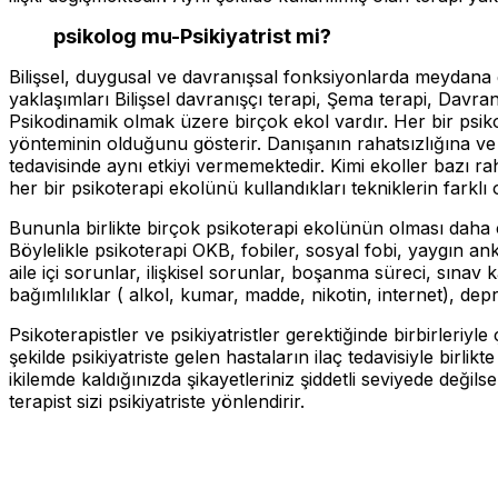
psikolog mu-Psikiyatrist mi?
Bilişsel, duygusal ve davranışsal fonksiyonlarda meydana g
yaklaşımları Bilişsel davranışçı terapi, Şema terapi, Davran
Psikodinamik olmak üzere birçok ekol vardır. Her bir psikot
yönteminin olduğunu gösterir. Danışanın rahatsızlığına v
tedavisinde aynı etkiyi vermemektedir. Kimi ekoller bazı ra
her bir psikoterapi ekolünü kullandıkları tekniklerin farklı
Bununla birlikte birçok psikoterapi ekolünün olması daha ço
Böylelikle psikoterapi OKB, fobiler, sosyal fobi, yaygın an
aile içi sorunlar, ilişkisel sorunlar, boşanma süreci, sınav 
bağımlılıklar ( alkol, kumar, madde, nikotin, internet), de
Psikoterapistler ve psikiyatristler gerektiğinde birbirleriyle
şekilde psikiyatriste gelen hastaların ilaç tedavisiyle birli
ikilemde kaldığınızda şikayetleriniz şiddetli seviyede değils
terapist sizi psikiyatriste yönlendirir.
HALİME 