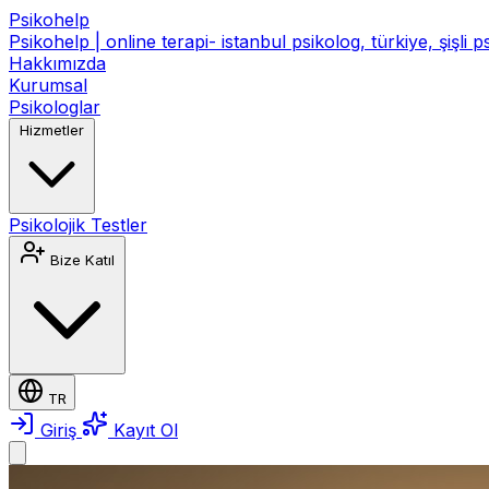
Psikohelp
Psikohelp | online terapi- istanbul psikolog, türkiye, şişli 
Hakkımızda
Kurumsal
Psikologlar
Hizmetler
Psikolojik Testler
Bize Katıl
TR
Giriş
Kayıt Ol