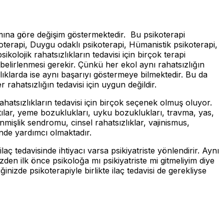
şımına göre değişim göstermektedir. Bu psikoterapi
sikoterapi, Duygu odaklı psikoterapi, Hümanistik psikoterapi,
olojik rahatsızlıkların tedavisi için birçok terapi
lirlenmesi gerekir. Çünkü her ekol aynı rahatsızlığın
zlıklarda ise aynı başarıyı göstermeye bilmektedir. Bu da
rahatsızlığın tedavisi için uygun değildir.
hatsızlıkların tedavisi için birçok seçenek olmuş oluyor.
ntılar, yeme bozuklukları, uyku bozuklukları, travma, yas,
kenmişlik sendromu, cinsel rahatsızlıklar, vajinismus,
inde yardımcı olmaktadır.
ilaç tedavisinde ihtiyacı varsa psikiyatriste yönlendirir. Aynı
üzden ilk önce psikoloğa mı psikiyatriste mi gitmeliyim diye
inizde psikoterapiyle birlikte ilaç tedavisi de gerekliyse