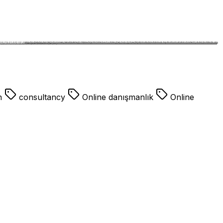
 Bayrampaşa, Beşiktaş, Beykoz, Beylikdüzü, Beyoğlu, Büyü
Konya, Kütahya, Malatya, Manisa, Kahramanmaraş, Mardin, Muğla, Muş, Nevşehir, Niğde, Ordu, Rize, Sakarya, Samsun, Siirt, Sinop, Sivas, Tekirdağ, Tokat, Trabzon, Tunceli, Şanlıurfa, Uşak, Van, Yozgat, Zonguldak, Aksaray, Bayburt, Karaman, Kırıkkale, Batman, Şırnak, Bartın, Ardahan, Iğdır, Yalova, Karabük, Kilis, Osmaniye, Düzce, psikolog
th
consultancy
Online danışmanlık
Online