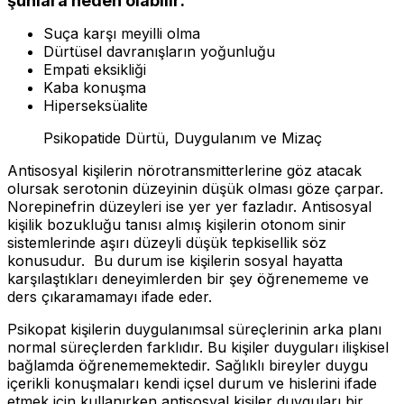
şunlara neden olabilir:
Suça karşı meyilli olma
Dürtüsel davranışların yoğunluğu
Empati eksikliği
Kaba konuşma
Hiperseksüalite
Psikopatide Dürtü, Duygulanım ve Mizaç
Antisosyal kişilerin nörotransmitterlerine göz atacak
olursak serotonin düzeyinin düşük olması göze çarpar.
Norepinefrin düzeyleri ise yer yer fazladır. Antisosyal
kişilik bozukluğu tanısı almış kişilerin otonom sinir
sistemlerinde aşırı düzeyli düşük tepkisellik söz
konusudur. Bu durum ise kişilerin sosyal hayatta
karşılaştıkları deneyimlerden bir şey öğrenememe ve
ders çıkaramamayı ifade eder.
Psikopat kişilerin duygulanımsal süreçlerinin arka planı
normal süreçlerden farklıdır. Bu kişiler duyguları ilişkisel
bağlamda öğrenememektedir. Sağlıklı bireyler duygu
içerikli konuşmaları kendi içsel durum ve hislerini ifade
etmek için kullanırken antisosyal kişiler duyguları bir