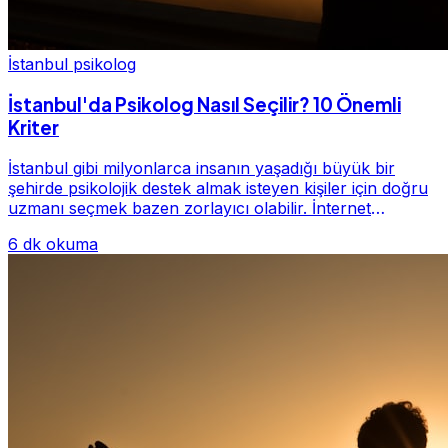
İstanbul psikolog
İstanbul'da Psikolog Nasıl Seçilir? 10 Önemli
Kriter
İstanbul gibi milyonlarca insanın yaşadığı büyük bir
şehirde psikolojik destek almak isteyen kişiler için doğru
uzmanı seçmek bazen zorlayıcı olabilir. İnternet
üzerinde yüzlerce farklı İstanbul psiko...
6 dk okuma