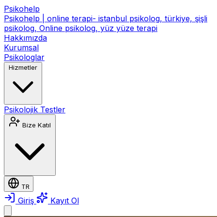
Psikohelp
Psikohelp | online terapi- istanbul psikolog, türkiye, şişli
psikolog, Online psikolog, yüz yüze terapi
Hakkımızda
Kurumsal
Psikologlar
Hizmetler
Psikolojik Testler
Bize Katıl
TR
Giriş
Kayıt Ol