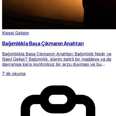
Kişisel Gelişim
Bağımlılıkla Başa Çıkmanın Anahtarı
Bağımlılıkla Başa Çıkmanın Anahtarı Bağımlılık Nedir ve
Nasıl Gelişir? Bağımlılık, kişinin belirli bir maddeye ya da
davranışa karşı kontrolsüz bir arzu duyması ve bu
alışkanlığın giderek hayatının me...
7 dk okuma