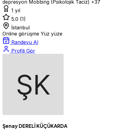
depresyon
Mobbing (Psikolojik Taciz)
+37
1 yıl
5.0
(1)
İstanbul
Online görüşme
Yüz yüze
Randevu Al
Profili Gör
Şenay DERELİ KÜÇÜKARDA