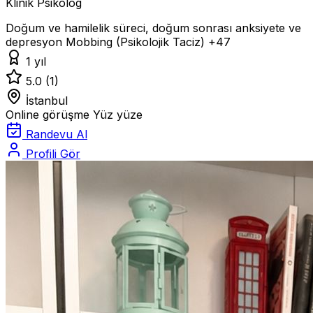
Klinik Psikolog
Doğum ve hamilelik süreci, doğum sonrası anksiyete ve
depresyon
Mobbing (Psikolojik Taciz)
+47
1 yıl
5.0
(1)
İstanbul
Online görüşme
Yüz yüze
Randevu Al
Profili Gör