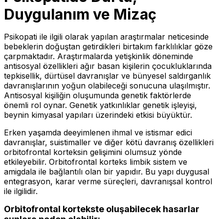
Duygulanım ve Mizaç
Psikopati ile ilgili olarak yapılan araştırmalar neticesinde
bebeklerin doğuştan getirdikleri birtakım farklılıklar göze
çarpmaktadır. Araştırmalarda yetişkinlik döneminde
antisosyal özellikleri ağır basan kişilerin çocukluklarında
tepkisellik, dürtüsel davranışlar ve bünyesel saldırganlık
davranışlarının yoğun olabileceği sonucuna ulaşılmıştır.
Antisosyal kişiliğin oluşumunda genetik faktörlerde
önemli rol oynar. Genetik yatkınlıklar genetik işleyişi,
beynin kimyasal yapıları üzerindeki etkisi büyüktür.
Erken yaşamda deeyimlenen ihmal ve istismar edici
davranışlar, suistimaller ve diğer kötü davranış özellikleri
orbitofrontal korteksin gelişimini olumsuz yönde
etkileyebilir. Orbitofrontal korteks limbik sistem ve
amigdala ile bağlantılı olan bir yapıdır. Bu yapı duygusal
entegrasyon, karar verme süreçleri, davranışsal kontrol
ile ilgilidir.
Orbitofrontal kortekste oluşabilecek hasarlar