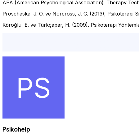
APA (American Psychological Association). Therapy Techn
Proschaska, J. O. ve Norcross, J. C. (2013), Psikoterapi S
Köroğlu, E. ve Türkçapar, H. (2009). Psikoterapi Yöntemle
psikoterapi, bilişsel davranışçı terapi, aile terapisi, çift 
tavsiye,istanbul en iyi psikolog,istanbul psikolog ücretle
randevu,yüz yüze psikolog,online terapi, psikolojik dest
Psikohelp