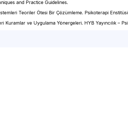
iques and Practice Guidelines.
istemleri Teoriler Ötesi Bir Çözümleme. Psikoterapi Enstitüs
ri Kuramlar ve Uygulama Yönergeleri. HYB Yayıncılık – Psiko
terapisi, grup terapisi, sanat terapisi, oyun terapisi, fizyot
ri, istanbul avrupa yakası psikolog,online psikolog, ücrets
ek, ücretsiz psikolojik destek