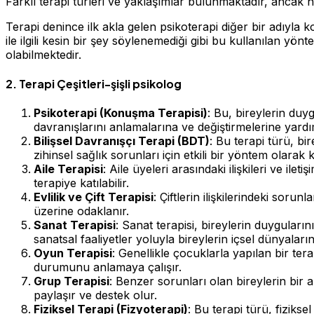
Farklı terapi türleri ve yaklaşımlar bulunmaktadır, ancak h
Terapi denince ilk akla gelen psikoterapi diğer bir adıyla k
ile ilgili kesin bir şey söylenemediği gibi bu kullanılan yö
olabilmektedir.
2. Terapi Çeşitleri-şişli psikolog
Psikoterapi (Konuşma Terapisi)
: Bu, bireylerin duy
davranışlarını anlamalarına ve değiştirmelerine yardı
Bilişsel Davranışçı Terapi (BDT)
: Bu terapi türü, b
zihinsel sağlık sorunları için etkili bir yöntem olarak k
Aile Terapisi
: Aile üyeleri arasındaki ilişkileri ve ile
terapiye katılabilir.
Evlilik ve Çift Terapisi
: Çiftlerin ilişkilerindeki sor
üzerine odaklanır.
Sanat Terapisi
: Sanat terapisi, bireylerin duyguları
sanatsal faaliyetler yoluyla bireylerin içsel dünyaların
Oyun Terapisi
: Genellikle çocuklarla yapılan bir te
durumunu anlamaya çalışır.
Grup Terapisi
: Benzer sorunları olan bireylerin bir a
paylaşır ve destek olur.
Fiziksel Terapi (Fizyoterapi)
: Bu terapi türü, fizikse