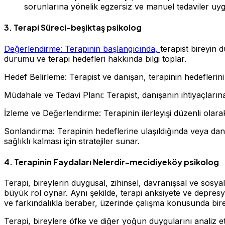
sorunlarına yönelik egzersiz ve manuel tedaviler uyg
3. Terapi Süreci-beşiktaş psikolog
Değerlendirme: Terapinin başlangıcında,
terapist bireyin
durumu ve terapi hedefleri hakkında bilgi toplar.
Hedef Belirleme: Terapist ve danışan, terapinin hedeflerini b
Müdahale ve Tedavi Planı: Terapist, danışanın ihtiyaçlarına
İzleme ve Değerlendirme: Terapinin ilerleyişi düzenli olarak 
Sonlandırma: Terapinin hedeflerine ulaşıldığında veya danış
sağlıklı kalması için stratejiler sunar.
4. Terapinin Faydaları Nelerdir-mecidiyeköy psikolog
Terapi, bireylerin duygusal, zihinsel, davranışsal ve sosya
büyük rol oynar. Aynı şekilde, terapi anksiyete ve depresyo
ve farkındalıkla beraber, üzerinde çalışma konusunda bire
Terapi, bireylere öfke ve diğer yoğun duygularını analiz 