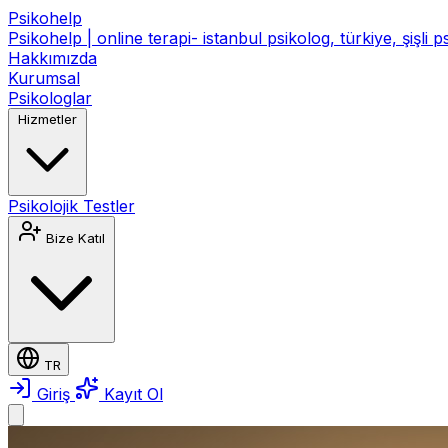
Psikohelp
Psikohelp | online terapi- istanbul psikolog, türkiye, şişli 
Hakkımızda
Kurumsal
Psikologlar
Hizmetler
Psikolojik Testler
Bize Katıl
TR
Giriş
Kayıt Ol