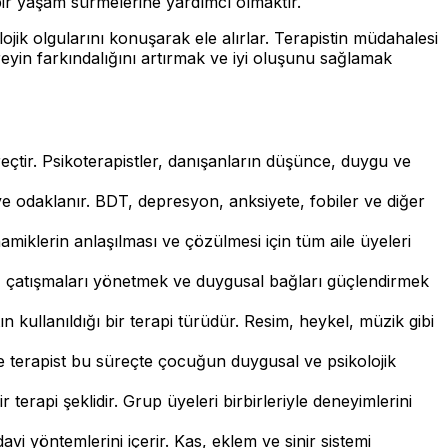
 bir yaşam sürmelerine yardımcı olmaktır.
ojik olgularını konuşarak ele alırlar. Terapistin müdahalesi
ireyin farkındalığını artırmak ve iyi oluşunu sağlamak
üreçtir. Psikoterapistler, danışanların düşünce, duygu ve
ye odaklanır. BDT, depresyon, anksiyete, fobiler ve diğer
 dinamiklerin anlaşılması ve çözülmesi için tüm aile üyeleri
irmek, çatışmaları yönetmek ve duygusal bağları güçlendirmek
n kullanıldığı bir terapi türüdür. Resim, heykel, müzik gibi
ve terapist bu süreçte çocuğun duygusal ve psikolojik
 terapi şeklidir. Grup üyeleri birbirleriyle deneyimlerini
davi yöntemlerini içerir. Kas, eklem ve sinir sistemi