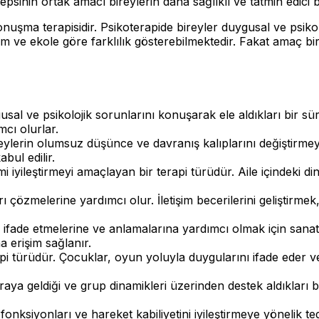
epsinin ortak amacı bireylerin daha sağlıklı ve tatmin edici
onuşma terapisidir. Psikoterapide bireyler duygusal ve psikol
ntem ve ekole göre farklılık gösterebilmektedir. Fakat amaç b
gusal ve psikolojik sorunlarını konuşarak ele aldıkları bir s
mcı olurlar.
ireylerin olumsuz düşünce ve davranış kalıplarını değiştirme
abul edilir.
tişimi iyileştirmeyi amaçlayan bir terapi türüdür. Aile içindeki
unları çözmelerine yardımcı olur. İletişim becerilerini gelişt
nı ifade etmelerine ve anlamalarına yardımcı olmak için sanatı
a erişim sağlanır.
rapi türüdür. Çocuklar, oyun yoluyla duygularını ifade eder 
raya geldiği ve grup dinamikleri üzerinden destek aldıkları bir
l fonksiyonları ve hareket kabiliyetini iyileştirmeye yönelik te