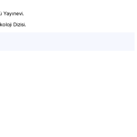
ü Yayınevi.
loji Dizisi.
erapi, istanbul psikolog,şişli psikolog,istanbul psikolog
iz psikolog, istanbul psikolog önerisi,psikolog