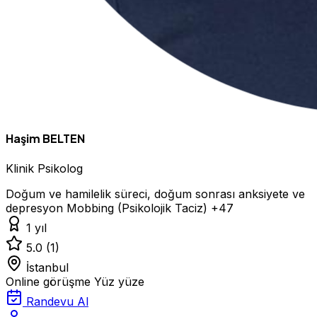
Haşim BELTEN
Klinik Psikolog
Doğum ve hamilelik süreci, doğum sonrası anksiyete ve
depresyon
Mobbing (Psikolojik Taciz)
+47
1 yıl
5.0
(1)
İstanbul
Online görüşme
Yüz yüze
Randevu Al