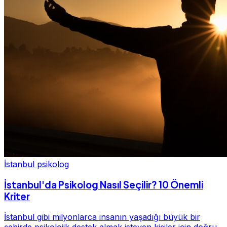
İstanbul psikolog
İstanbul'da Psikolog Nasıl Seçilir? 10 Önemli
Kriter
İstanbul gibi milyonlarca insanın yaşadığı büyük bir
şehirde psikolojik destek almak isteyen kişiler için doğru