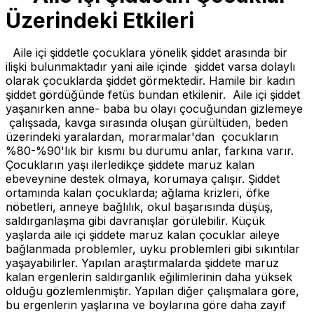
Üzerindeki Etkileri
Aile içi şiddetle çocuklara yönelik şiddet arasında bir
ilişki bulunmaktadır yani aile içinde şiddet varsa dolaylı
olarak çocuklarda şiddet görmektedir. Hamile bir kadın
şiddet gördüğünde fetüs bundan etkilenir. Aile içi şiddet
yaşanırken anne- baba bu olayı çocuğundan gizlemeye
çalışsada, kavga sırasında oluşan gürültüden, beden
üzerindeki yaralardan, morarmalar'dan çocukların
%80-%90'lık bir kısmı bu durumu anlar, farkına varır.
Çocukların yaşı ilerledikçe şiddete maruz kalan
ebeveynine destek olmaya, korumaya çalışır. Şiddet
ortamında kalan çocuklarda; ağlama krizleri, öfke
nöbetleri, anneye bağlılık, okul başarısında düşüş,
saldırganlaşma gibi davranışlar görülebilir. Küçük
yaşlarda aile içi şiddete maruz kalan çocuklar aileye
bağlanmada problemler, uyku problemleri gibi sıkıntılar
yaşayabilirler. Yapılan araştırmalarda şiddete maruz
kalan ergenlerin saldırganlık eğilimlerinin daha yüksek
olduğu gözlemlenmiştir. Yapılan diğer çalışmalara göre,
bu ergenlerin yaşlarına ve boylarına göre daha zayıf