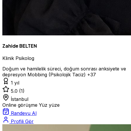
Zahide BELTEN
Klinik Psikolog
Doğum ve hamilelik süreci, doğum sonrası anksiyete ve
depresyon
Mobbing (Psikolojik Taciz)
+37
1 yıl
5.0
(1)
İstanbul
Online görüşme
Yüz yüze
Randevu Al
Profili Gör