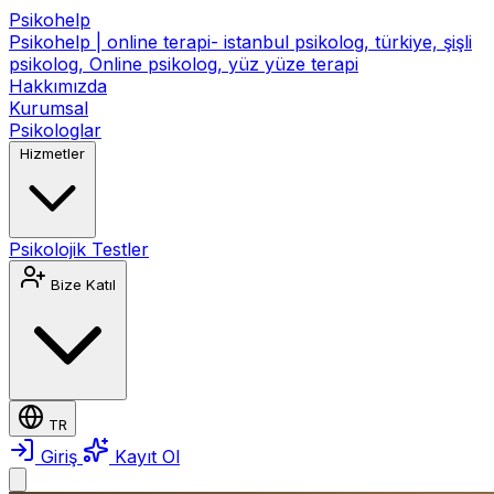
Psikohelp
Psikohelp | online terapi- istanbul psikolog, türkiye, şişli
psikolog, Online psikolog, yüz yüze terapi
Hakkımızda
Kurumsal
Psikologlar
Hizmetler
Psikolojik Testler
Bize Katıl
TR
Giriş
Kayıt Ol