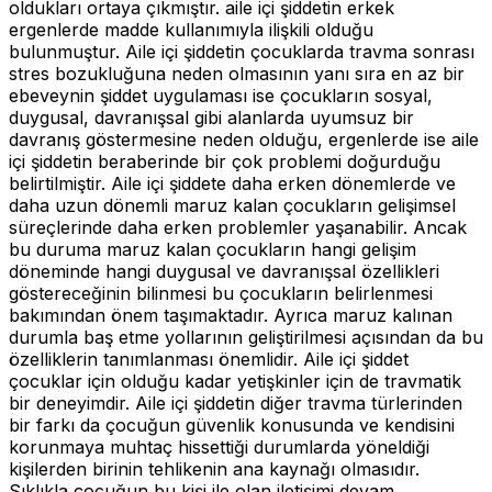
oldukları ortaya çıkmıştır. aile içi şiddetin erkek
ergenlerde madde kullanımıyla ilişkili olduğu
bulunmuştur. Aile içi şiddetin çocuklarda travma sonrası
stres bozukluğuna neden olmasının yanı sıra en az bir
ebeveynin şiddet uygulaması ise çocukların sosyal,
duygusal, davranışsal gibi alanlarda uyumsuz bir
davranış göstermesine neden olduğu, ergenlerde ise aile
içi şiddetin beraberinde bir çok problemi doğurduğu
belirtilmiştir. Aile içi şiddete daha erken dönemlerde ve
daha uzun dönemli maruz kalan çocukların gelişimsel
süreçlerinde daha erken problemler yaşanabilir. Ancak
bu duruma maruz kalan çocukların hangi gelişim
döneminde hangi duygusal ve davranışsal özellikleri
göstereceğinin bilinmesi bu çocukların belirlenmesi
bakımından önem taşımaktadır. Ayrıca maruz kalınan
durumla baş etme yollarının geliştirilmesi açısından da bu
özelliklerin tanımlanması önemlidir. Aile içi şiddet
çocuklar için olduğu kadar yetişkinler için de travmatik
bir deneyimdir. Aile içi şiddetin diğer travma türlerinden
bir farkı da çocuğun güvenlik konusunda ve kendisini
korunmaya muhtaç hissettiği durumlarda yöneldiği
kişilerden birinin tehlikenin ana kaynağı olmasıdır.
Sıklıkla çocuğun bu kişi ile olan iletişimi devam