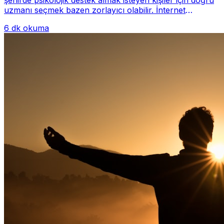
uzmanı seçmek bazen zorlayıcı olabilir. İnternet
üzerinde yüzlerce farklı İstanbul psiko...
6 dk okuma