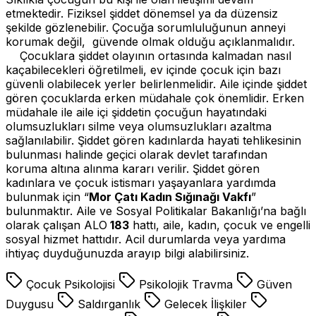
etmektedir. Fiziksel şiddet dönemsel ya da düzensiz
şekilde gözlenebilir. Çocuğa sorumluluğunun anneyi
korumak değil, güvende olmak olduğu açıklanmalıdır.
Çocuklara şiddet olayının ortasında kalmadan nasıl
kaçabilecekleri öğretilmeli, ev içinde çocuk için bazı
güvenli olabilecek yerler belirlenmelidir. Aile içinde şiddet
gören çocuklarda erken müdahale çok önemlidir. Erken
müdahale ile aile içi şiddetin çocuğun hayatındaki
olumsuzlukları silme veya olumsuzlukları azaltma
sağlanılabilir. Şiddet gören kadınlarda hayati tehlikesinin
bulunması halinde geçici olarak devlet tarafından
koruma altına alınma kararı verilir. Şiddet gören
kadınlara ve çocuk istismarı yaşayanlara yardımda
bulunmak için “
Mor Çatı Kadın Sığınağı Vakfı
”
bulunmaktır. Aile ve Sosyal Politikalar Bakanlığı’na bağlı
olarak çalışan ALO
183
hattı, aile, kadın, çocuk ve engelli
sosyal hizmet hattıdır. Acil durumlarda veya yardıma
ihtiyaç duyduğunuzda arayıp bilgi alabilirsiniz.
Çocuk Psikolojisi
Psikolojik Travma
Güven
Duygusu
Saldırganlık
Gelecek İlişkiler