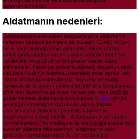
değerlendirilmelidir.
Aldatmanın nedenleri:
Çalışmalardan elde edilen bulgulara göre aldatmanın
nedenleri oldukça karmaşık bir süreçtir. Çünkü birçok
farklı nedenlerinden kaynaklanabilir. Genel olarak
bakıldığında aldatmanın en yaygın nedenlerinden biri
ilişkilerdeki mutsuzluk ve çatışmalar olarak kabul
edilmektedir. Fakat çalışmalara rağmen, doyumun eksik
olduğu bir ilişkinin aldatma üzerindeki etkisi henüz net
olarak ortaya konulamamıştır. Doyumlu ve mutlu
ilişkilerde de bireylerin çekici alternatiflerle karşılaşması,
çiftlerden ilişkilerine gereken hassasiyeti veya bağlılığı
göstermemesi, aldatmayla sonuçlanabilir.
İlişki
için bir
geleceğin olmadığının düşüncesi kişinin baştan
çıkartılmasına olanak sağlayarak aldatmanın
yaşanmasına sebep olabilir . Aldatmanın diğer nedeni
normalleşmedir. Normalleşme de medya gibi araçlarında
sunulan aldatma hikayelerinin, aldatmayı bireyin
gözünde normalleştirebilir. Bu bir moda algısı