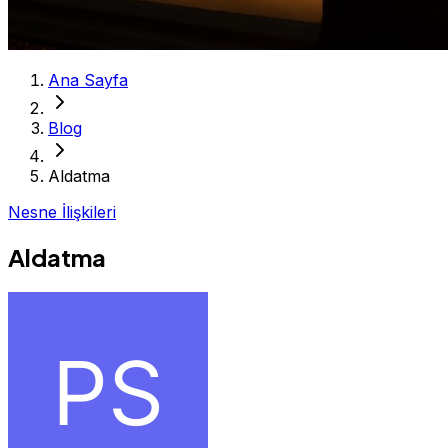
Ana Sayfa
Blog
Aldatma
Nesne İlişkileri
Aldatma