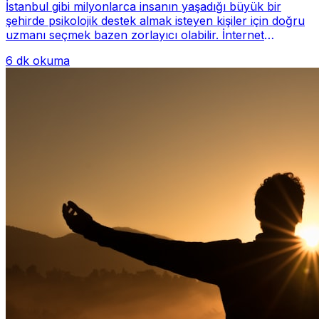
İstanbul gibi milyonlarca insanın yaşadığı büyük bir
şehirde psikolojik destek almak isteyen kişiler için doğru
uzmanı seçmek bazen zorlayıcı olabilir. İnternet
üzerinde yüzlerce farklı İstanbul psiko...
6 dk okuma