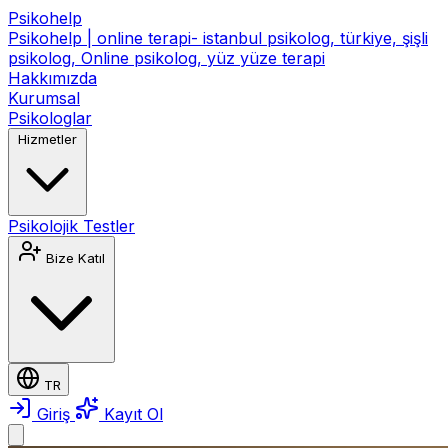
Psikohelp
Psikohelp | online terapi- istanbul psikolog, türkiye, şişli
psikolog, Online psikolog, yüz yüze terapi
Hakkımızda
Kurumsal
Psikologlar
Hizmetler
Psikolojik Testler
Bize Katıl
TR
Giriş
Kayıt Ol