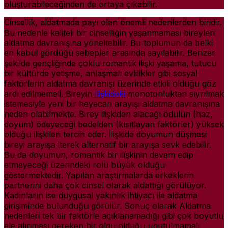
oluşturabileceğinden de ortaya çıkabilir.
Cinsellik, aldatmada payı olan önemli nedenlerden biridir.
Bu nedenle kaliteli bir cinselliğin yaşanmaması bireyleri
aldatma davranışına yöneltebilir. Bu toplumun da belki
en kabul gördüğü sebepler arasında sayılabilir. Benzer
şekilde gençliğinde çoklu romantik ilişki yaşama, tutucu
bir kültürde yetişme, anlaşmalı evlilikler gibi sosyal
faktörlerin aldatma davranışı üzerinde etkili olduğu göz
ardı edilmemeli. Bireyin
ilişkideki
monotonluktan sıyrılmak
istemesiyle yeni bir heyecan arayışı aldatma davranışına
neden olabilmekte. Birey ilişkiden alacağı ödülün (haz,
doyum) ödeyeceği bedelden (kısıtlayan faktörler) yüksek
olduğu ilişkileri tercih eder. İlişkide doyumun düşmesi
bireyi arayışa iterek alternatif bir arayışa sevk edebilir.
Bu da doyumun, romantik bir ilişkinin devam edip
etmeyeceği üzerindeki rolü büyük olduğu
göstermektedir. Yapılan araştırmalarda erkeklerin
partnerini daha çok cinsel olarak aldattığı görülüyor.
Kadınların ise duygusal yakınlık ihtiyacı ile aldatma
girişiminde bulunduğu görülür. Sonuç olarak Aldatma
nedenleri tek bir faktörle açıklanamadığı gibi çok boyutlu
ele alınması gereken bir olgu olduğu unutulmamalı.