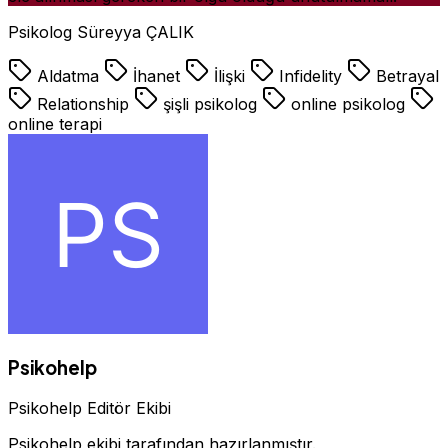
Psikolog Süreyya ÇALIK
Aldatma
İhanet
İlişki
Infidelity
Betrayal
Relationship
şişli psikolog
online psikolog
online terapi
Psikohelp
Psikohelp Editör Ekibi
Psikohelp ekibi tarafından hazırlanmıştır.