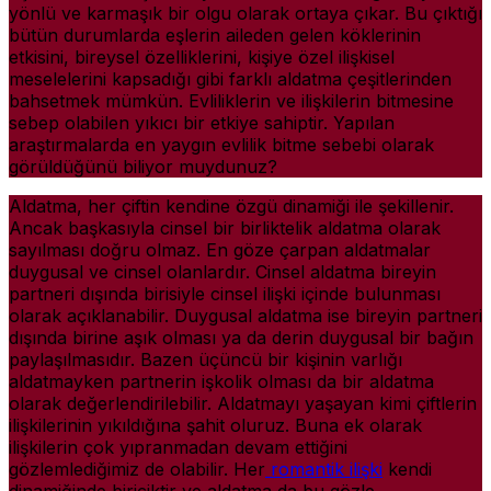
yönlü ve karmaşık bir olgu olarak ortaya çıkar. Bu çıktığı
bütün durumlarda eşlerin aileden gelen köklerinin
etkisini, bireysel özelliklerini, kişiye özel ilişkisel
meselelerini kapsadığı gibi farklı aldatma çeşitlerinden
bahsetmek mümkün. Evliliklerin ve ilişkilerin bitmesine
sebep olabilen yıkıcı bir etkiye sahiptir. Yapılan
araştırmalarda en yaygın evlilik bitme sebebi olarak
görüldüğünü biliyor muydunuz?
Aldatma, her çiftin kendine özgü dinamiği ile şekillenir.
Ancak başkasıyla cinsel bir birliktelik aldatma olarak
sayılması doğru olmaz. En göze çarpan aldatmalar
duygusal ve cinsel olanlardır. Cinsel aldatma bireyin
partneri dışında birisiyle cinsel ilişki içinde bulunması
olarak açıklanabilir. Duygusal aldatma ise bireyin partneri
dışında birine aşık olması ya da derin duygusal bir bağın
paylaşılmasıdır. Bazen üçüncü bir kişinin varlığı
aldatmayken partnerin işkolik olması da bir aldatma
olarak değerlendirilebilir. Aldatmayı yaşayan kimi çiftlerin
ilişkilerinin yıkıldığına şahit oluruz. Buna ek olarak
ilişkilerin çok yıpranmadan devam ettiğini
gözlemlediğimiz de olabilir. Her
romantik ilişki
kendi
dinamiğinde biriciktir ve aldatma da bu gözle