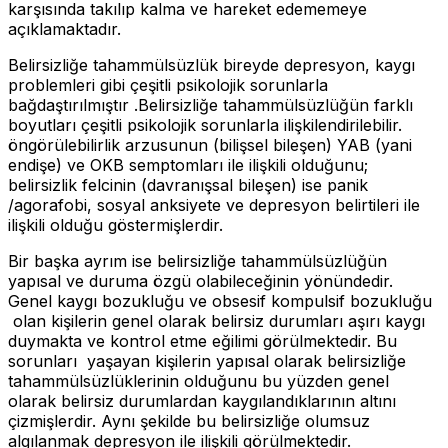
karşısında takılıp kalma ve hareket edememeye
açıklamaktadır.
Belirsizliğe tahammülsüzlük bireyde depresyon, kaygı
problemleri gibi çeşitli psikolojik sorunlarla
bağdaştırılmıştır .Belirsizliğe tahammülsüzlüğün farklı
boyutları çeşitli psikolojik sorunlarla ilişkilendirilebilir.
öngörülebilirlik arzusunun (bilişsel bileşen) YAB (yani
endişe) ve OKB semptomları ile ilişkili olduğunu;
belirsizlik felcinin (davranışsal bileşen) ise panik
/agorafobi, sosyal anksiyete ve depresyon belirtileri ile
ilişkili olduğu göstermişlerdir.
Bir başka ayrım ise belirsizliğe tahammülsüzlüğün
yapısal ve duruma özgü olabileceğinin yönündedir.
Genel kaygı bozukluğu ve obsesif kompulsif bozukluğu
olan kişilerin genel olarak belirsiz durumları aşırı kaygı
duymakta ve kontrol etme eğilimi görülmektedir. Bu
sorunları yaşayan kişilerin yapısal olarak belirsizliğe
tahammülsüzlüklerinin olduğunu bu yüzden genel
olarak belirsiz durumlardan kaygılandıklarının altını
çizmişlerdir. Aynı şekilde bu belirsizliğe olumsuz
algılanmak depresyon ile ilişkili görülmektedir.