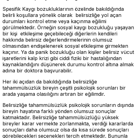
Spesifik Kaygı bozukluklarının özelinde bakıldığında
belirli koşullara yönelik olarak belirsizliğe yol açan
durumları kontrol etme veya kaçınma eğilimi
görülmektedir. Örneğin sosyal kaygı bozukluğu yaşayan
bir kişi etkileşime geçebileceği diğerlerin kendileri
hakkında belirsiz değerlendirmelerinin olumsuz
olmasından endişelenerek sosyal etkileşime girmekten
kaçınır. Ya da panik bozukluğu olan kişiler belirsiz vücut
işaretlerini kalp krizi gibi ciddi fiziki bir hastalığından
kaynaklandığını düşünerek durumu kontrol altına almak
adına bir doktora başvurabilir.
Her iki açıdan da bakıldığında belirsizliğe
tahammülsüzlük bireyin çeşitli psikolojik sorunları bir
arada yaşama olasılığını artıran bir eğilimdir.
Belirsizliğe tahammülsüzlük psikolojik sorunların dışında
bireyin hayatına farklı yönden olumsuz sonuçlar
katmaktadır. Belirsizliğe tahammülsüzlüğü yüksek
bireyler karar vermekte zorlanmakta, verdiği kararlarda
sonuçları daha olumsuz olsa da kısa sürede sonuçları
görebilecekleri seçenekleri tercih etmektedir. Bununla