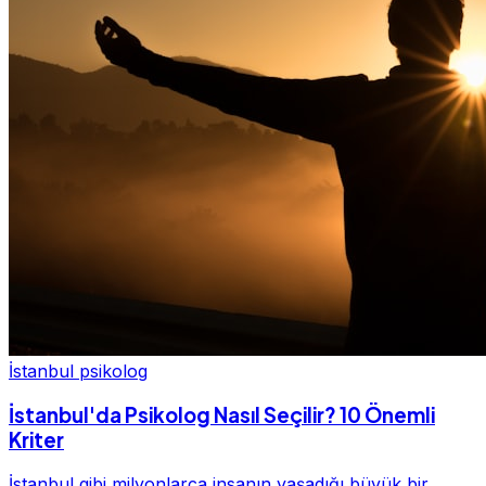
İstanbul psikolog
İstanbul'da Psikolog Nasıl Seçilir? 10 Önemli
Kriter
İstanbul gibi milyonlarca insanın yaşadığı büyük bir