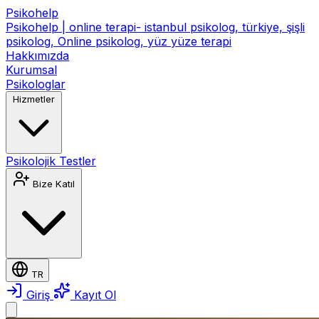
Psikohelp
Psikohelp | online terapi- istanbul psikolog, türkiye, şişli
psikolog, Online psikolog, yüz yüze terapi
Hakkımızda
Kurumsal
Psikologlar
Hizmetler
Psikolojik Testler
Bize Katıl
TR
Giriş
Kayıt Ol