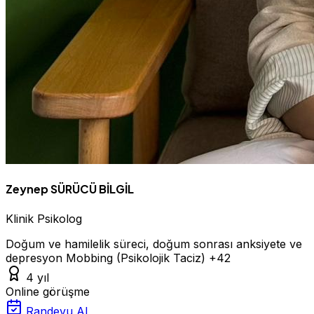
Zeynep SÜRÜCÜ BİLGİL
Klinik Psikolog
Doğum ve hamilelik süreci, doğum sonrası anksiyete ve
depresyon
Mobbing (Psikolojik Taciz)
+42
4 yıl
Online görüşme
Randevu Al