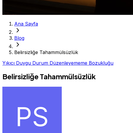
Ana Sayfa
Blog
Belirsizliğe Tahammülsüzlük
Yıkıcı Duygu Durum Düzenleyememe Bozukluğu
Belirsizliğe Tahammülsüzlük