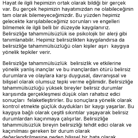
Hayat ile ilgili hepimizin ortak olarak bildiği bir gerçek
var. Bu gerçek hepimizin hayatımızdan ne olabileceğinin
tam olarak bilemeyeceğimizdir. Bu yüzden hepimiz
gelecekte karışılabileceğimiz sorunları ve engelleri
bilmemek ile ilgili belli bir düzeyde kaygılanırız.
Belirsizliğe tahammülsüzlük ise psikolojik bir alerji gibi
tanımlanabilir. Hepimiz belirsizlikten kaygılandırsa da
belirsizliğe tahammülsüzlüğü olan kişiler aşırı kaygıya
yönelik tepkiler verir.
Belirsizliğe tahammülsüzlük belirsizlik ve etkilerine
yönelik yanlış inançlar ve bu inançlardan ötürü belirsiz
durumlara ve olaylara karşı duygusal, davranışsal ve
bilişsel olarak olumsuz tepki verme eğilimidir. Belirsizliğe
tahammülsüzlüğü yüksek bireyler belirsiz durumlar
karşısında gerçekleşmesi düşük olan rahatsız edici
sonuçları felaketleştirirler. Bu sonuçlara yönelik olarak
kontrol etmekte güçlük duydukları bir kaygı yaşarlar. Bu
kaygıya bağlı olarak çeşitli sıkıntılar yaşayarak belirsiz
durumlardan kaçınmaya çalışırlar. Belirsizliğe
tahammülsüzlük bireyin belirsizliği tehdit edici olarak ve
kaçınılması gereken bir durum olarak
değerlendirilmesine neden bilişsel bir hata olarak