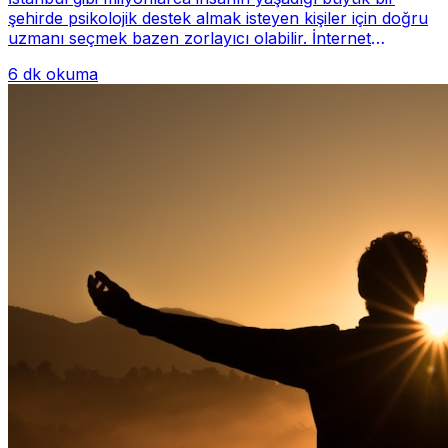
şehirde psikolojik destek almak isteyen kişiler için doğru
uzmanı seçmek bazen zorlayıcı olabilir. İnternet
üzerinde yüzlerce farklı İstanbul psiko...
6 dk okuma