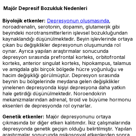
Majör Depresif Bozukluk Nedenleri
Biyolojik etkenler:
Depresyonun oluşmasında
,
noroadrenalin, serotonin, dopamin, glutamerjik gibi
beyindeki norotransmitterlerin işlevsel bozukluğundan
kaynaklandığı düşünülmektedir. Beyin işlevlerinde ortaya
çıkan bu değişiklikler depresyonun oluşumunda rol
oynar. Ayrıca yapılan araştırmalar sonucunda
depresyon sırasında prefrontal korteks, orbitofrontal
korteks, anterior singulat korteks, hipokampus, talamus
ve amigdala gibi birçok bölgede hücre yoğunluğu ve
hacim değişikliği görülmüştür. Depresyon sırasında
beynin bu bölgelerinde meydana gelen değişiklikler
yinelenen depresyonda kişiyi depresyona daha yatkın
hale getirdiği düşünülmektedir. Noroendokrin
mekanizmalarından adrenal, tiroid ve büyüme hormonu
eksenleri de depresyonda rol oynarlar.
Genetik etkenler:
Majör depresyonunu ortaya
çıkmasında bir diğer etken kalıtımdır. İkiz çalışmalarında
depresyonda genetik geçişin olduğu belirtilmiştir. Yapılan
araştırmalar sonucunda psikososyal etkenlerden sonra