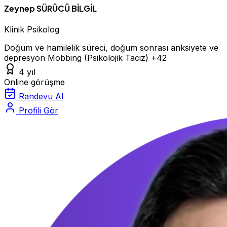
Zeynep SÜRÜCÜ BİLGİL
Klinik Psikolog
Doğum ve hamilelik süreci, doğum sonrası anksiyete ve
depresyon
Mobbing (Psikolojik Taciz)
+42
4 yıl
Online görüşme
Randevu Al
Profili Gör