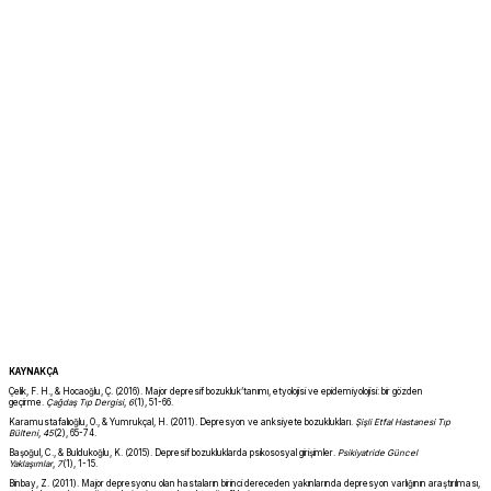
KAYNAKÇA
Çelik, F. H., & Hocaoğlu, Ç. (2016). Major depresif bozukluk’tanımı, etyolojisi ve epidemiyolojisi: bir gözden
geçirme.
Çağdaş Tıp Dergisi
,
6
(1), 51-66.
Karamustafalıoğlu, O., & Yumrukçal, H. (2011). Depresyon ve anksiyete bozuklukları.
Şişli Etfal Hastanesi Tıp
Bülteni
,
45
(2), 65-74.
Başoğul, C., & Buldukoğlu, K. (2015). Depresif bozukluklarda psikososyal girişimler.
Psikiyatride Güncel
Yaklaşımlar
,
7
(1), 1-15.
Binbay, Z. (2011). Major depresyonu olan hastaların birinci dereceden yakınlarında depresyon varlığının araştırılması,