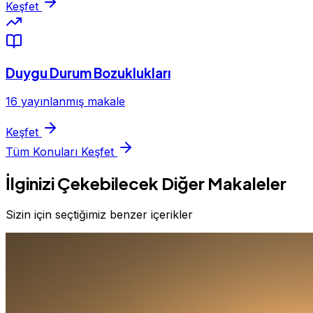
Keşfet
Duygu Durum Bozuklukları
16 yayınlanmış makale
Keşfet
Tüm Konuları Keşfet
İlginizi Çekebilecek Diğer Makaleler
Sizin için seçtiğimiz benzer içerikler