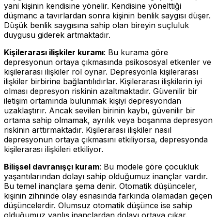
yani kişinin kendisine yönelir. Kendisine yönelttiği
düşmanc a tavırlardan sonra kişinin benlik saygısı düşer.
Düşük benlik saygısına sahip olan bireyin suçluluk
duygusu giderek artmaktadır.
Kişilerarası ilişkiler kuramı
: Bu kurama göre
depresyonun ortaya çıkmasında psikososyal etkenler ve
kişilerarası ilişkiler rol oynar. Depresyonla kişilerarası
ilişkiler birbirine bağlantılıdırlar. Kişilerarası ilişkilerin iyi
olması depresyon riskinin azaltmaktadır. Güvenilir bir
iletişim ortamında bulunmak kişiyi depresyondan
uzaklaştırır. Ancak sevilen birinin kaybı, güvenilir bir
ortama sahip olmamak, ayrılık veya boşanma depresyon
riskinin arttırmaktadır. Kişilerarası ilişkiler nasıl
depresyonun ortaya çıkmasını etkiliyorsa, depresyonda
kişilerarası ilişkileri etkiliyor.
Bilişsel davranışçı kuram
: Bu modele göre çocukluk
yaşantılarından dolayı sahip olduğumuz inançlar vardır.
Bu temel inançlara şema denir. Otomatik düşünceler,
kişinin zihninde olay esnasında farkında olamadan geçen
düşüncelerdir. Olumsuz otomatik düşünce ise sahip
olduğumuz yanlış inançlardan dolayı ortaya çıkar.