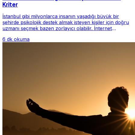
Kriter
İstanbul gibi milyonlarca insanın yaşadığı büyük bir
şehirde psikolojik destek almak isteyen kişiler için doğru
uzmanı seçmek bazen zorlayıcı olabilir. İnternet
üzerinde yüzlerce farklı İstanbul psiko...
6 dk okuma