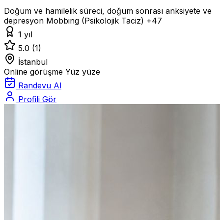
Doğum ve hamilelik süreci, doğum sonrası anksiyete ve
depresyon
Mobbing (Psikolojik Taciz)
+47
1 yıl
5.0
(1)
İstanbul
Online görüşme
Yüz yüze
Randevu Al
Profili Gör