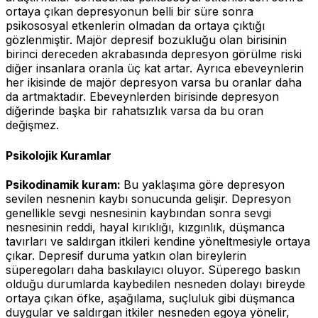
ortaya çıkan depresyonun belli bir süre sonra
psikososyal etkenlerin olmadan da ortaya çıktığı
gözlenmiştir. Majör depresif bozukluğu olan birisinin
birinci dereceden akrabasında depresyon görülme riski
diğer insanlara oranla üç kat artar. Ayrıca ebeveynlerin
her ikisinde de majör depresyon varsa bu oranlar daha
da artmaktadır. Ebeveynlerden birisinde depresyon
diğerinde başka bir rahatsızlık varsa da bu oran
değişmez.
Psikolojik Kuramlar
Psikodinamik kuram:
Bu yaklaşıma göre depresyon
sevilen nesnenin kaybı sonucunda gelişir. Depresyon
genellikle sevgi nesnesinin kaybından sonra sevgi
nesnesinin reddi, hayal kırıklığı, kızgınlık, düşmanca
tavırları ve saldırgan itkileri kendine yöneltmesiyle ortaya
çıkar. Depresif duruma yatkın olan bireylerin
süperegoları daha baskılayıcı oluyor. Süperego baskın
olduğu durumlarda kaybedilen nesneden dolayı bireyde
ortaya çıkan öfke, aşağılama, suçluluk gibi düşmanca
duygular ve saldırgan itkiler nesneden egoya yönelir,