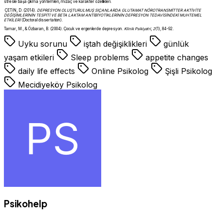
stresle başa çıkma yöntemleri, mizaç ve karakter özellikleri.
ÇETİN, D. (2014).
DEPRESYON OLUŞTURULMUŞ SIÇANLARDA GLUTAMAT NÖROTRANSMİTTER AKTİVİTE
DEĞİŞİMLERİNİN TESPİTİ VE ΒETA LAKTAM ANTİBİYOTİKLERİNİN DEPRESYON TEDAVİSİNDEKİ MUHTEMEL
ETKİLERİ
(Doctoral dissertation).
Tamar, M., & Özbaran, B. (2004). Çocuk ve ergenlerde depresyon.
Klinik Psikiyatri
,
2
(1), 84-92.
Uyku sorunu
iştah değişiklikleri
günlük
yaşam etkileri
Sleep problems
appetite changes
daily life effects
Online Psikolog
Şişli Psikolog
Mecidiyeköy Psikolog
Psikohelp