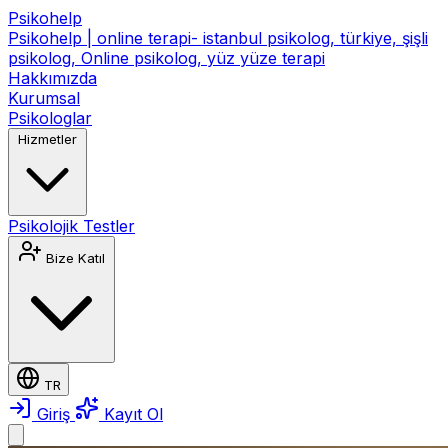
Psikohelp
Psikohelp | online terapi- istanbul psikolog, türkiye, şişli
psikolog, Online psikolog, yüz yüze terapi
Hakkımızda
Kurumsal
Psikologlar
Hizmetler
Psikolojik Testler
Bize Katıl
TR
Giriş
Kayıt Ol