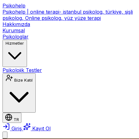
Psikohelp
Psikohelp | online terapi- istanbul psikolog, türkiye, şişli
psikolog, Online psikolog, yüz yüze terapi
Hakkımızda
Kurumsal
Psikologlar
Hizmetler
Psikolojik Testler
Bize Katıl
TR
Giriş
Kayıt Ol