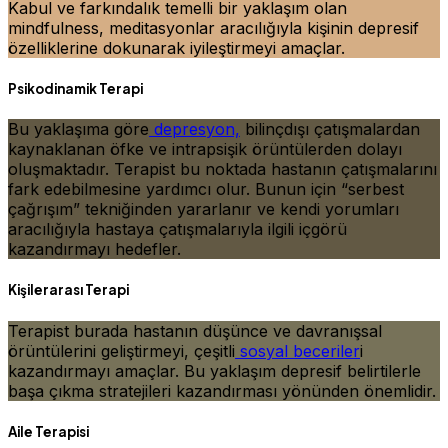
Kabul ve farkındalık temelli bir yaklaşım olan
mindfulness, meditasyonlar aracılığıyla kişinin depresif
özelliklerine dokunarak iyileştirmeyi amaçlar.
Psikodinamik Terapi
Bu yaklaşıma göre
depresyon,
bilinçdışı çatışmalardan
kaynaklanan öfke ve intrapsişik örüntülerden dolayı
oluşmaktadır. Terapist bu noktada hastanın çatışmalarını
fark edebilmesine yardımcı olur. Bunun için “serbest
çağrışım” tekniğinden yararlanır ve kendi yorumları
aracılığıyla hastaya çatışmalarıyla ilgili içgörü
kazandırmayı hedefler.
Kişilerarası Terapi
Terapist burada hastanın düşünce ve davranışsal
örüntülerini geliştirmeyi, çeşitli
sosyal beceriler
i
kazandırmayı amaçlar. Bu yaklaşım depresif belirtilerle
başa çıkma stratejileri kazandırması yönünden önemlidir.
Aile Terapisi