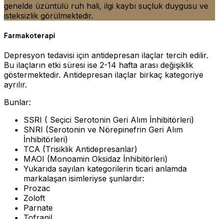
genelde üzüntülü ruh hali, ilgi kaybı suçluk duygusu ve
isteksizlik görülmektedir.
Farmakoterapi
Depresyon tedavisi için antidepresan ilaçlar tercih edilir.
Bu ilaçların etki süresi ise 2-14 hafta arası değişiklik
göstermektedir. Antidepresan ilaçlar birkaç kategoriye
ayrılır.
Bunlar:
SSRI ( Seçici Serotonin Geri Alım İnhibitörleri)
SNRI (Serotonin ve Nörepinefrin Geri Alım
İnhibitörleri)
TCA (Trisiklik Antidepresanlar)
MAOI (Monoamin Oksidaz İnhibitörleri)
Yukarıda sayılan kategorilerin ticari anlamda
markalaşan isimleriyse şunlardır:
Prozac
Zoloft
Parnate
Tofranil