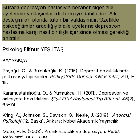
Burada depresyon hastasıyla beraber diğer aile
üyelerinin yaklaşımları da terapiye dahil edilir. Aile
desteğini ön planda tutan bir yaklaşımdır. Özellikle
psikoeğitimler aracılığıyla aile üyelerine depresyon
hastasına karşı nasıl bir ilişki içerisinde olması gerektiği
anlatılır.
Psikolog Elifnur YEŞİLTAŞ
KAYNAKÇA
Başoğul, C., & Buldukoğlu, K. (2015). Depresif bozukluklarda
psikososyal girişimler.
Psikiyatride Güncel Yaklaşımlar
,
7
(1), 1-
15.
Karamustafalıoğlu, O., & Yumrukçal, H. (2011). Depresyon ve
anksiyete bozuklukları.
Şişli Etfal Hastanesi Tıp Bülteni
,
45
(2),
65-74.
Kring, A., Johnson, S., Davison, G., Neale, J. (2019).
Anormal
Psikoloji
(12. Baskı). Ankara: Nobel Akademik Yayıncılık
Mete, H. E. (2008). Kronik hastalık ve depresyon.
Klinik
Psikiyatri
,
11
(3), 3-18.