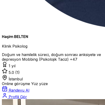
Haşim BELTEN
Klinik Psikolog
Doğum ve hamilelik süreci, doğum sonrası anksiyete ve
depresyon
Mobbing (Psikolojik Taciz)
+47
1 yıl
5.0
(1)
İstanbul
Online görüşme
Yüz yüze
Randevu Al
Profili Gör