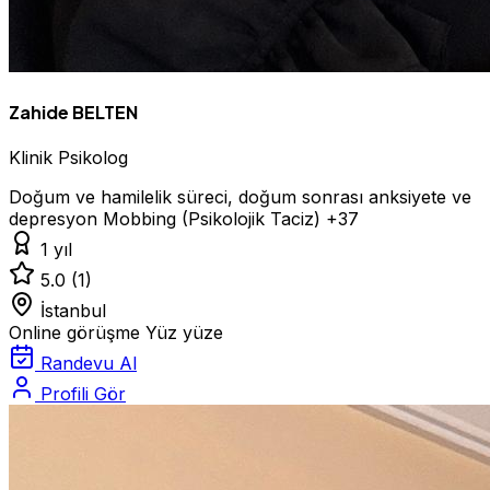
Zahide BELTEN
Klinik Psikolog
Doğum ve hamilelik süreci, doğum sonrası anksiyete ve
depresyon
Mobbing (Psikolojik Taciz)
+37
1 yıl
5.0
(1)
İstanbul
Online görüşme
Yüz yüze
Randevu Al
Profili Gör