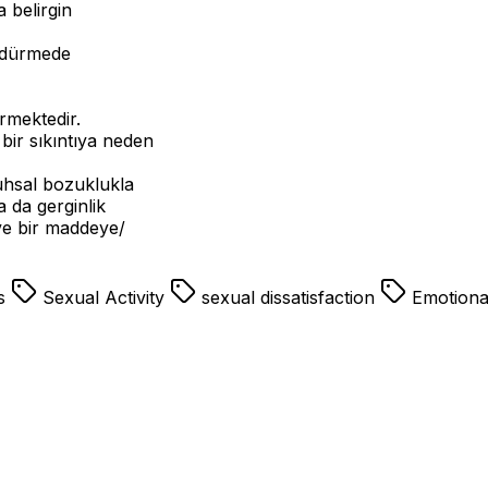
 belirgin
ürdürmede
ürmektedir.
n bir sıkıntıya neden
ruhsal bozuklukla
a da gerginlik
ve bir maddeye/
es
Sexual Activity
sexual dissatisfaction
Emotiona