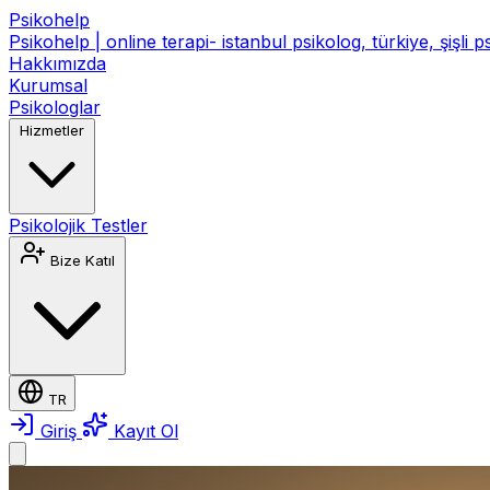
Psikohelp
Psikohelp | online terapi- istanbul psikolog, türkiye, şişli 
Hakkımızda
Kurumsal
Psikologlar
Hizmetler
Psikolojik Testler
Bize Katıl
TR
Giriş
Kayıt Ol