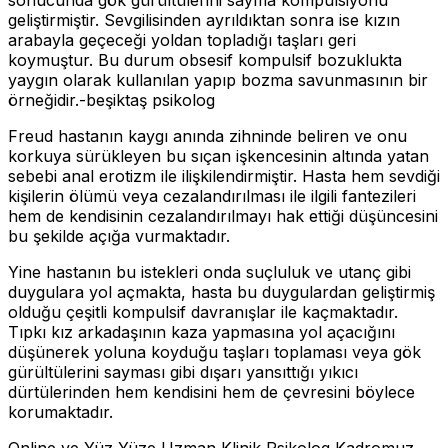
sonucunda gök gürültülerini sayma kompulsiyonu
geliştirmiştir. Sevgilisinden ayrıldıktan sonra ise kızın
arabayla geçeceği yoldan topladığı taşları geri
koymuştur. Bu durum obsesif kompulsif bozuklukta
yaygın olarak kullanılan yapıp bozma savunmasının bir
örneğidir.-beşiktaş psikolog
Freud hastanın kaygı anında zihninde beliren ve onu
korkuya sürükleyen bu sıçan işkencesinin altında yatan
sebebi anal erotizm ile ilişkilendirmiştir. Hasta hem sevdiği
kişilerin ölümü veya cezalandırılması ile ilgili fantezileri
hem de kendisinin cezalandırılmayı hak ettiği düşüncesini
bu şekilde açığa vurmaktadır.
Yine hastanın bu istekleri onda suçluluk ve utanç gibi
duygulara yol açmakta, hasta bu duygulardan geliştirmiş
olduğu çeşitli kompulsif davranışlar ile kaçmaktadır.
Tıpkı kız arkadaşının kaza yapmasına yol açacığını
düşünerek yoluna koyduğu taşları toplaması veya gök
gürültülerini sayması gibi dışarı yansıttığı yıkıcı
dürtülerinden hem kendisini hem de çevresini böylece
korumaktadır.