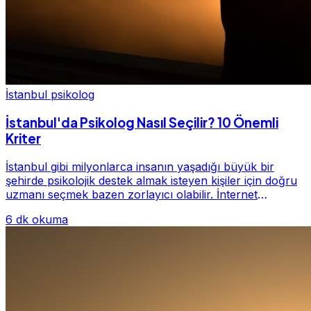
İstanbul psikolog
İstanbul'da Psikolog Nasıl Seçilir? 10 Önemli
Kriter
İstanbul gibi milyonlarca insanın yaşadığı büyük bir
şehirde psikolojik destek almak isteyen kişiler için doğru
uzmanı seçmek bazen zorlayıcı olabilir. İnternet
üzerinde yüzlerce farklı İstanbul psiko...
6 dk okuma