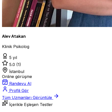
Alev Atakan
Klinik Psikolog
5 yıl
5.0
(1)
İstanbul
Online görüşme
Randevu Al
Profili Gör
Tüm Uzmanları Görüntüle
İçerikle Eşleşen Testler