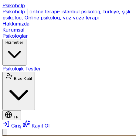
Psikohelp
Psikohelp | online terapi- istanbul psikolog, türkiye, şişli
psikolog, Online psikolog, yüz yüze terapi
Hakkımızda
Kurumsal
Psikologlar
Hizmetler
Psikolojik Testler
Bize Katıl
TR
Giriş
Kayıt Ol