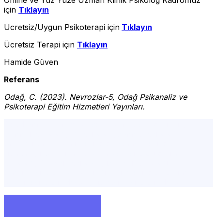
Online ve Yüz Yüze Uzman Klinik Psikolog Kadromuz
için
Tıklayın
Ücretsiz/Uygun Psikoterapi için
Tıklayın
Ücretsiz Terapi için
Tıklayın
Hamide Güven
Referans
Odağ, C. (2023). Nevrozlar-5, Odağ Psikanaliz ve
Psikoterapi Eğitim Hizmetleri Yayınları.
freud, anal karakter, obsesif kompulsif bozukluk,
istanbul psikolog,şişli psikolog,istanbul psikolog
tavsiye,istanbul en iyi psikolog,istanbul psikolog
ücretleri, istanbul avrupa yakası psikolog,online
psikolog, ücretsiz psikolog, istanbul psikolog
önerisi,psikolog randevu,yüz yüze psikolog,online
terapi, psikolojik destek, ücretsiz psikolojik destek