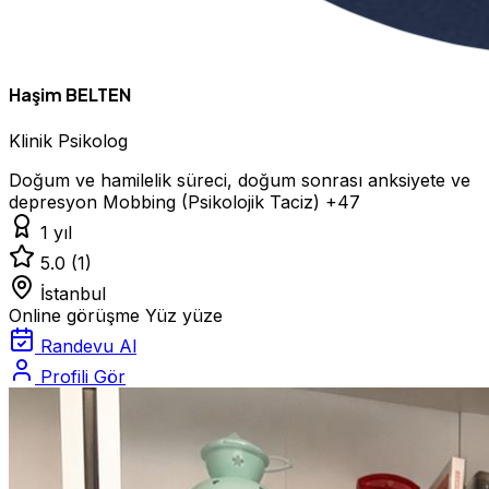
Haşim BELTEN
Klinik Psikolog
Doğum ve hamilelik süreci, doğum sonrası anksiyete ve
depresyon
Mobbing (Psikolojik Taciz)
+47
1 yıl
5.0
(1)
İstanbul
Online görüşme
Yüz yüze
Randevu Al
Profili Gör