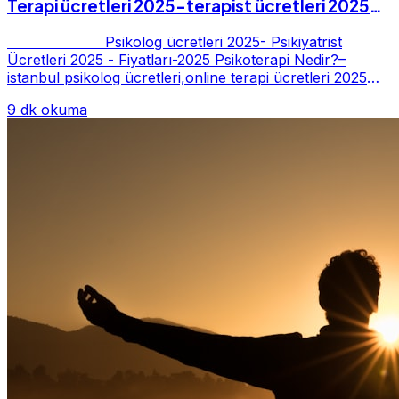
Terapi ücretleri 2025-terapist ücretleri 2025-
Fiyatları-2025
Psikolog ücretleri 2025- Psikiyatrist
Ücretleri 2025 - Fiyatları-2025 Psikoterapi Nedir?–
istanbul psikolog ücretleri,online terapi ücretleri 2025
Psikoterapi genelde danışan ter...
9 dk okuma