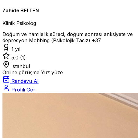
Zahide BELTEN
Klinik Psikolog
Doğum ve hamilelik süreci, doğum sonrası anksiyete ve
depresyon
Mobbing (Psikolojik Taciz)
+37
1 yıl
5.0
(1)
İstanbul
Online görüşme
Yüz yüze
Randevu Al
Profili Gör