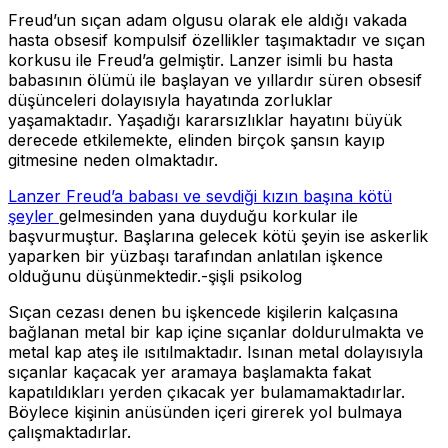
Freud’un sıçan adam olgusu olarak ele aldığı vakada
hasta obsesif kompulsif özellikler taşımaktadır ve sıçan
korkusu ile Freud’a gelmiştir. Lanzer isimli bu hasta
babasının ölümü ile başlayan ve yıllardır süren obsesif
düşünceleri dolayısıyla hayatında zorluklar
yaşamaktadır. Yaşadığı kararsızlıklar hayatını büyük
derecede etkilemekte, elinden birçok şansın kayıp
gitmesine neden olmaktadır.
Lanzer Freud’a babası ve sevdiği kızın başına kötü
şeyler
gelmesinden yana duyduğu korkular ile
başvurmuştur. Başlarına gelecek kötü şeyin ise askerlik
yaparken bir yüzbaşı tarafından anlatılan işkence
olduğunu düşünmektedir.-şişli psikolog
Sıçan cezası denen bu işkencede kişilerin kalçasına
bağlanan metal bir kap içine sıçanlar doldurulmakta ve
metal kap ateş ile ısıtılmaktadır. Isınan metal dolayısıyla
sıçanlar kaçacak yer aramaya başlamakta fakat
kapatıldıkları yerden çıkacak yer bulamamaktadırlar.
Böylece kişinin anüsünden içeri girerek yol bulmaya
çalışmaktadırlar.