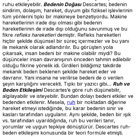
ruhu etkileyebilir.
Bedenin Doğası
Descartes; bedenin
sindirim, dolaşım, hareket, duyum gibi fiziksel işlevlerinin
tüm yönlerini tıpkı bir makineye benzetiyordu. Makine
hareketlerinin irade dışı olması gibi bedenin
hareketlerinin de irade dışı olduğunu savunmuş ve bu
fikre
refleks hareketleri
demiştir. Refleks hareketleri
hiçbir şekilde düşünsel bir süreç içermezler ve bu yanı
ile mekanik olarak adlandırılır. Bu görüşten yola
çıkarsak, insan bedeni bir makine olabilir miydi? Bu
düşünceler insan davranışının önceden tahmin edilebilir
olduğu fikrine yönelik idi. Girdileri bildiğimiz takdirde
mekanik beden beklenen şekilde hareket eder ve
davranır. Yani insana ne verilirse bedeni de o verilen
şeyin karşılığını verecekti. Tıpkı bir yazıcı gibi…
Ruh ve
Beden Etkileşimi
Descartes’e göre ruh düşünebilir,
algılayabilir ve isteyebilir. Bundan dolayı bedeni etkiler ve
bedenden etkilenir. Mesela,
ruh
bir noktadan diğerine
hareket etmeyi istediğinde, bu karar bedenin sinir ve
kasları tarafından uygulanır. Aynı şekilde, beden bir ışık
vs. tarafından uyarıldığında, ruh bu verileri tanır,
yorumlar ve uygun tepkiye dönüştürür. Descartes ruh-
beden etkileşimi konusunda bir teori formüle etmişti.