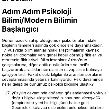
Adım Adım Psikoloji
Bilimi/Modern Bilimin
Başlangıcı
Günümüzdeki sahip olduğumuz psikoloji alanındaki
bilgilerin temelleri aslında çok öncelere dayanmaktadır.
17. yüzyılda bilim alanlarındaki araştırmaların kaynak
noktaları dogmalar yani genel kabul görmüş fikirler ve
otoritenin fikirleriydi. Bilim insanları; Aristo’nun
çalışmalarına, diğer antik düşünürlere ve İncil’e
başvurarak aradıkları sorularının cevaplarını bulmaya
çalışıyorlardı. Fakat eldeki bilgiler ile aranılan soruların
cevaplanmasında yetersiz kalınıyordu. Peki devamında
neler gelişti de günümüz psikoloji bilgisine ulaştık?
yüzyılın devamında doğanın gözlemlenmesi yoluyla
doğru bilgiye ulaşabileceğini savunan
deneycilik
(empiricism) yeni bir bilgi gücü haline geldi.
Geçmişteki kolayca elde edilen geleneksel bilgilere