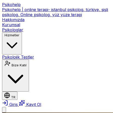
Psikohelp
Psikohelp | online terapi- istanbul psikolog, türkiye, şişli
psikolog, Online psikolog, yüz yüze terapi
Hakkımızda
Kurumsal
Psikologlar
Hizmetler
Psikolojik Testler
Bize Katıl
TR
Giriş
Kayıt Ol