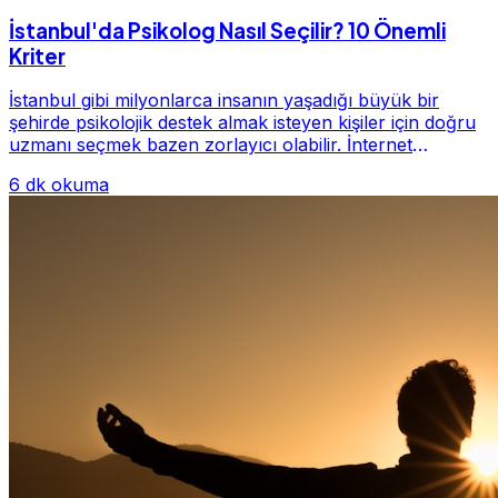
İstanbul'da Psikolog Nasıl Seçilir? 10 Önemli
Kriter
İstanbul gibi milyonlarca insanın yaşadığı büyük bir
şehirde psikolojik destek almak isteyen kişiler için doğru
uzmanı seçmek bazen zorlayıcı olabilir. İnternet
üzerinde yüzlerce farklı İstanbul psiko...
6 dk okuma