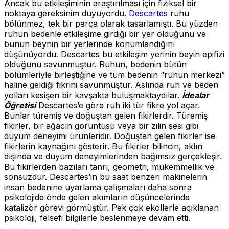
Ancak bu etkileşiminin araştırılması için fiziksel bir
noktaya gereksinim duyuyordu.
Descartes
ruhu
bölünmez, tek bir parça olarak tasarlamıştı. Bu yüzden
ruhun bedenle etkileşime girdiği bir yer olduğunu ve
bunun beynin bir yerlerinde konumlandığını
düşünüyordu. Descartes bu etkileşim yerinin beyin epifizi
olduğunu savunmuştur. Ruhun, bedenin bütün
bölümleriyle birleştiğine ve tüm bedenin “ruhun merkezi”
haline geldiği fikrini savunmuştur. Aslında ruh ve beden
yolları kesişen bir kavşakta buluşmaktaydılar.
İdealar
Öğretisi
Descartes’e göre ruh iki tür fikre yol açar.
Bunlar türemiş ve doğuştan gelen fikirlerdir. Türemiş
fikirler, bir ağacın görüntüsü veya bir zilin sesi gibi
duyum deneyimi ürünleridir. Doğuştan gelen fikirler ise
fikirlerin kaynağını gösterir. Bu fikirler bilincin, aklın
dışında ve duyum deneyimlerinden bağımsız gerçekleşir.
Bu fikirlerden bazıları tanrı, geometri, mükemmellik ve
sonsuzdur. Descartes’in bu saat benzeri makinelerin
insan bedenine uyarlama çalışmaları daha sonra
psikolojide önde gelen akımların düşüncelerinde
katalizör görevi görmüştür. Pek çok ekollerle açıklanan
psikoloji, felsefi bilgilerle beslenmeye devam etti.