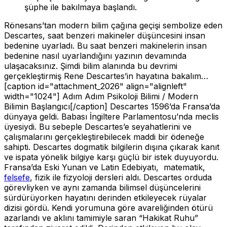
şüphe ile bakılmaya başlandı.
Rönesans’tan modern bilim çağına geçişi sembolize eden
Descartes, saat benzeri makineler düşüncesini insan
bedenine uyarladı. Bu saat benzeri makinelerin insan
bedenine nasıl uyarlandığını yazının devamında
ulaşacaksınız. Şimdi bilim alanında bu devrimi
gerçekleştirmiş Rene Descartes’in hayatına bakalım…
[caption id="attachment_2026" align="alignleft"
width="1024"]
Adım Adım Psikoloji Bilimi / Modern
Bilimin Başlangıcı[/caption] Descartes 1596’da Fransa’da
dünyaya geldi. Babası İngiltere Parlamentosu’nda meclis
üyesiydi. Bu sebeple Descartes’e seyahatlerini ve
çalışmalarını gerçekleştirebilecek maddi bir ödeneğe
sahipti. Descartes dogmatik bilgilerin dışına çıkarak kanıt
ve ispata yönelik bilgiye karşı güçlü bir istek duyuyordu.
Fransa’da Eski Yunan ve Latin Edebiyatı, matematik,
felsefe
, fizik ile fizyoloji dersleri aldı. Descartes orduda
görevliyken ve aynı zamanda bilimsel düşüncelerini
sürdürüyorken hayatını derinden etkileyecek rüyalar
dizisi gördü. Kendi yorumuna göre avareliğinden ötürü
azarlandı ve aklını tamimiyle saran “Hakikat Ruhu”