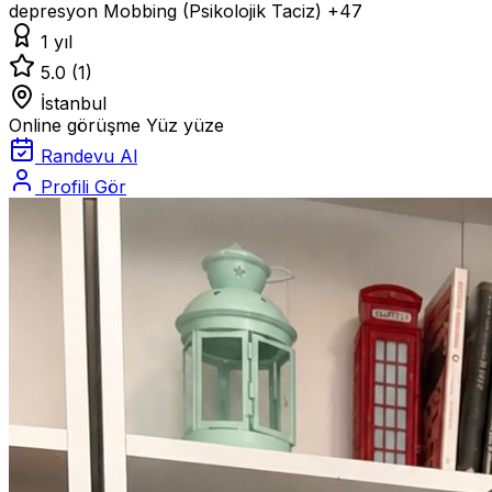
depresyon
Mobbing (Psikolojik Taciz)
+47
1 yıl
5.0
(1)
İstanbul
Online görüşme
Yüz yüze
Randevu Al
Profili Gör