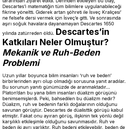
tarafından ziyaret edildi. Derinden etkileyen bu olay,
Descartes’i matematiğin tüm bilimlere uygulanabileceği
fikrine yöneltti. Giderek artan şöhreti ile İsveç Kraliçesi’
ne felsefe dersi vermek için İsveç’e gitti. Ve sonrasında
aşırı soğuk havalara dayanamayan Descartes 1650
Descartes’in
yılında zatürreden öldü.
Katkıları Neler Olmuştur?
Mekanik ve Ruh-Beden
Problemi
Uzun yıllar boyunca bilim insanları ‘ruh ve beden’
birbirlerinden ayrı olup olmadığı sorusuna yanıt aradılar.
Bu sorunun yanıtı günümüzde de aranmaktadır…
Platon’dan bu yana bilim insanları düalizm görüşünü
benimsemişlerdi. Peki, bahsedilen bu düalizm nedir?
Düalizm, ruh ve bedenin farklı doğalarının olduğunu
savunan görüştür. Descartes de düalisttik görüşü kabul
etmiştir. Fakat onu ayıran görüş, ilişkinin tek yönlü değil
karşılıklı etkileşimle olduğunu savunmasıdır. Ruh ve
beden iki ayrı varlıktır. Ruh bedeni etkileyebilir, beden de