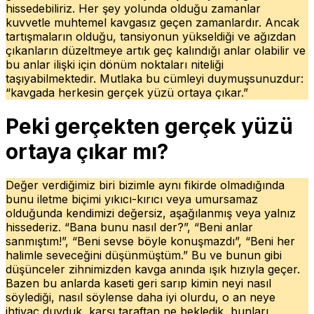
hissedebiliriz. Her şey yolunda olduğu zamanlar
kuvvetle muhtemel kavgasız geçen zamanlardır. Ancak
tartışmaların olduğu, tansiyonun yükseldiği ve ağızdan
çıkanların düzeltmeye artık geç kalındığı anlar olabilir ve
bu anlar ilişki için dönüm noktaları niteliği
taşıyabilmektedir. Mutlaka bu cümleyi duymuşsunuzdur:
“kavgada herkesin gerçek yüzü ortaya çıkar.”
Peki gerçekten gerçek yüzü
ortaya çıkar mı?
Değer verdiğimiz biri bizimle aynı fikirde olmadığında
bunu iletme biçimi yıkıcı-kırıcı veya umursamaz
olduğunda kendimizi değersiz, aşağılanmış veya yalnız
hissederiz. “Bana bunu nasıl der?”, “Beni anlar
sanmıştım!”, “Beni sevse böyle konuşmazdı”, “Beni her
halimle seveceğini düşünmüştüm.” Bu ve bunun gibi
düşünceler zihnimizden kavga anında ışık hızıyla geçer.
Bazen bu anlarda kaseti geri sarıp kimin neyi nasıl
söylediği, nasıl söylense daha iyi olurdu, o an neye
ihtiyaç duyduk, karşı taraftan ne bekledik, bunları