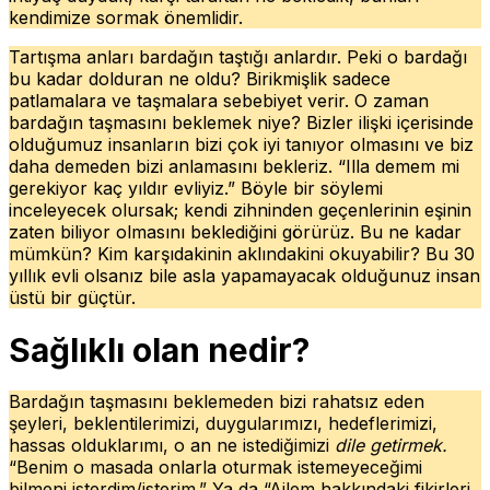
kendimize sormak önemlidir.
Tartışma anları bardağın taştığı anlardır. Peki o bardağı
bu kadar dolduran ne oldu? Birikmişlik sadece
patlamalara ve taşmalara sebebiyet verir. O zaman
bardağın taşmasını beklemek niye? Bizler ilişki içerisinde
olduğumuz insanların bizi çok iyi tanıyor olmasını ve biz
daha demeden bizi anlamasını bekleriz. “Illa demem mi
gerekiyor kaç yıldır evliyiz.” Böyle bir söylemi
inceleyecek olursak; kendi zihninden geçenlerinin eşinin
zaten biliyor olmasını beklediğini görürüz. Bu ne kadar
mümkün? Kim karşıdakinin aklındakini okuyabilir? Bu 30
yıllık evli olsanız bile asla yapamayacak olduğunuz insan
üstü bir güçtür.
Sağlıklı olan nedir?
Bardağın taşmasını beklemeden bizi rahatsız eden
şeyleri, beklentilerimizi, duygularımızı, hedeflerimizi,
hassas olduklarımı, o an ne istediğimizi
dile getirmek.
“Benim o masada onlarla oturmak istemeyeceğimi
bilmeni isterdim/isterim.” Ya da “Ailem hakkındaki fikirleri