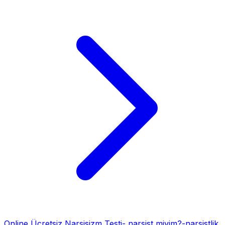
Online Ücretsiz Narsisizm Testi- narsist miyim?-narsistlik