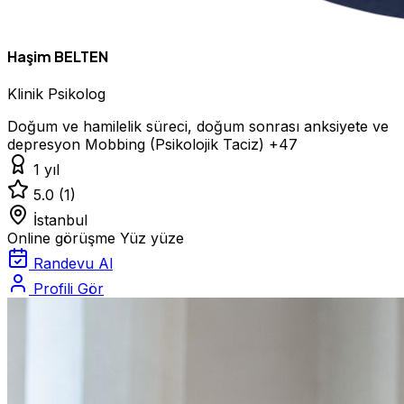
Haşim BELTEN
Klinik Psikolog
Doğum ve hamilelik süreci, doğum sonrası anksiyete ve
depresyon
Mobbing (Psikolojik Taciz)
+47
1 yıl
5.0
(1)
İstanbul
Online görüşme
Yüz yüze
Randevu Al
Profili Gör