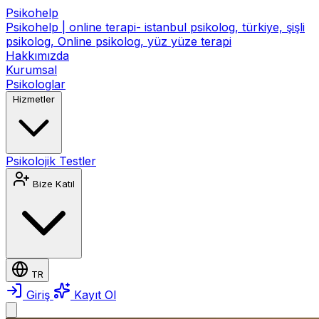
Psikohelp
Psikohelp | online terapi- istanbul psikolog, türkiye, şişli
psikolog, Online psikolog, yüz yüze terapi
Hakkımızda
Kurumsal
Psikologlar
Hizmetler
Psikolojik Testler
Bize Katıl
TR
Giriş
Kayıt Ol