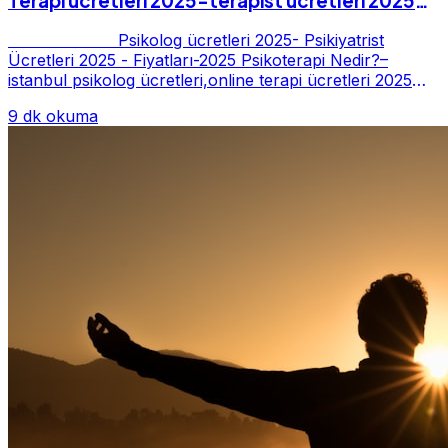
Terapi ücretleri 2025-terapist ücretleri 2025-
Fiyatları-2025
Psikolog ücretleri 2025- Psikiyatrist
Ücretleri 2025 - Fiyatları-2025 Psikoterapi Nedir?–
istanbul psikolog ücretleri,online terapi ücretleri 2025
Psikoterapi genelde danışan ter...
9 dk okuma