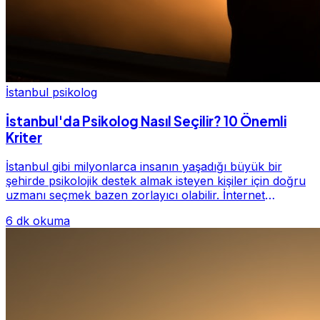
İstanbul psikolog
İstanbul'da Psikolog Nasıl Seçilir? 10 Önemli
Kriter
İstanbul gibi milyonlarca insanın yaşadığı büyük bir
şehirde psikolojik destek almak isteyen kişiler için doğru
uzmanı seçmek bazen zorlayıcı olabilir. İnternet
üzerinde yüzlerce farklı İstanbul psiko...
6 dk okuma