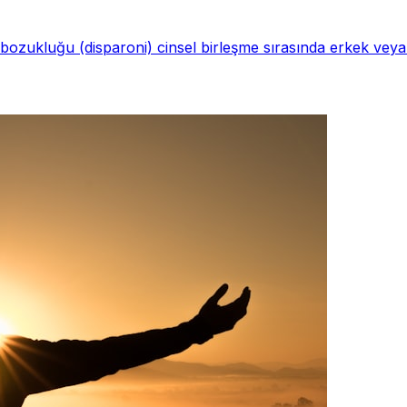
bozukluğu (disparoni) cinsel birleşme sırasında erkek veya 