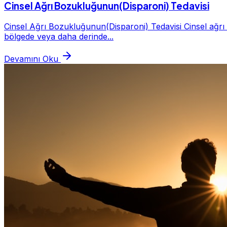
Cinsel Ağrı Bozukluğunun(Disparoni) Tedavisi
Cinsel Ağrı Bozukluğunun(Disparoni) Tedavisi Cinsel ağrı 
bölgede veya daha derinde...
Devamını Oku