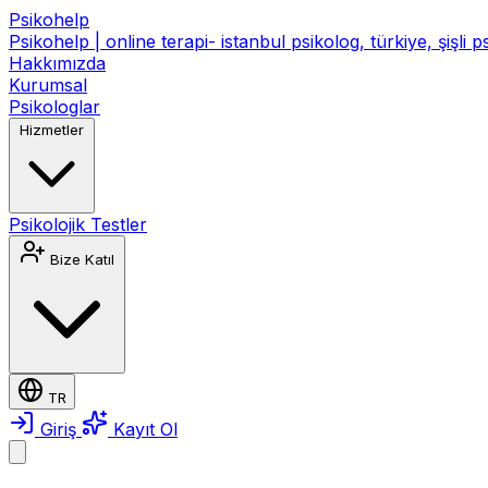
Psikohelp
Psikohelp | online terapi- istanbul psikolog, türkiye, şişli 
Hakkımızda
Kurumsal
Psikologlar
Hizmetler
Psikolojik Testler
Bize Katıl
TR
Giriş
Kayıt Ol