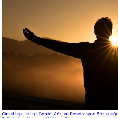
Cinsel İlişki ile İlgili Genital Ağrı ve Penetrasyon Bozukluğ