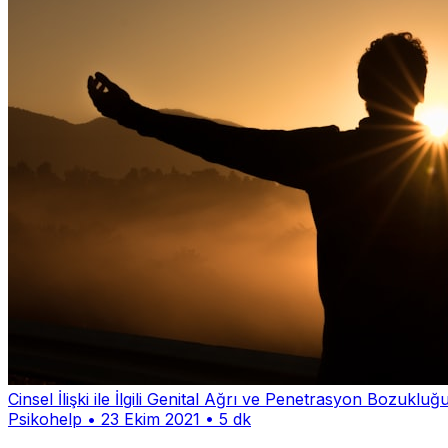
Cinsel İlişki ile İlgili Genital Ağrı ve Penetrasyon Bozukluğ
Psikohelp
•
23 Ekim 2021
•
5 dk