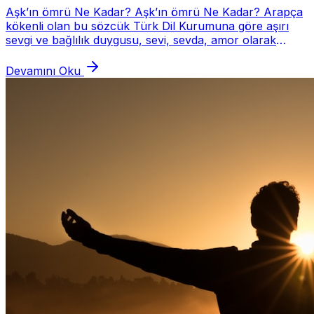
Aşk’ın ömrü Ne Kadar? Aşk’ın ömrü Ne Kadar? Arapça
kökenli olan bu sözcük Türk Dil Kurumuna göre aşırı
sevgi ve bağlılık duygusu, sevi, sevda, amor olarak
tanımlanmış. Üç harf tek heceden oluşmaktadır...
Devamını Oku