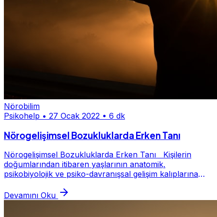
Nörobilim
Psikohelp
•
27 Ocak 2022
•
6 dk
Nörogelişimsel Bozukluklarda Erken Tanı
Nörogelişimsel Bozukluklarda Erken Tanı Kişilerin
doğumlarından itibaren yaşlarının anatomik,
psikobiyolojik ve psiko-davranışsal gelişim kalıplarına
uygun olarak belirlenen becerileri yerine getire...
Devamını Oku