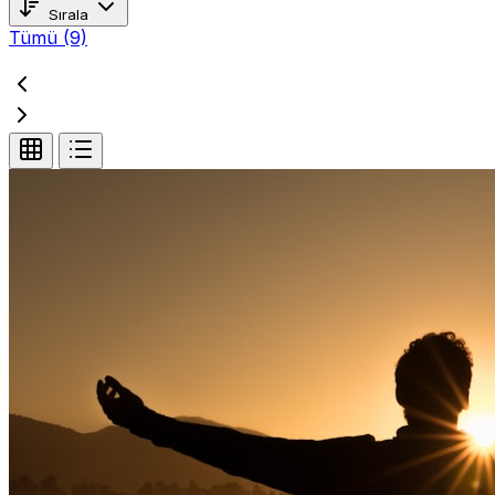
Sırala
Tümü
(9)