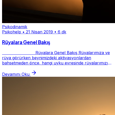
Psikodinamik
Psikohelp
•
21 Nisan 2019
•
6 dk
Rüyalara Genel Bakış
Rüyalara Genel Bakış Rüyalarımıza ve
rüya görürken beynimizdeki aktivasyonlardan
bahsetmeden önce, hangi uyku evresinde rüyalarımızı
görüyoruz biraz ondan bahsedelim. İlk ola...
Devamını Oku