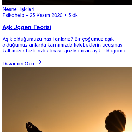
Nesne İlişkileri
Psikohelp
•
25 Kasım 2020
•
5 dk
Aşk Üçgeni Teorisi
Aşık olduğumuzu nasıl anlarız? Bir çoğumuz aşık
olduğumuz anlarda karnımızda kelebeklerin uçuşması,
kalbimizin hızlı hızlı atması, gözlerimizin aşık olduğumuz
kişiden başka kimseyi görmemesi, hep aşık...
Devamını Oku