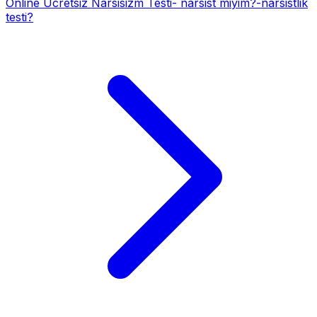
Online Ücretsiz Narsisizm Testi- narsist miyim?-narsistlik
testi?