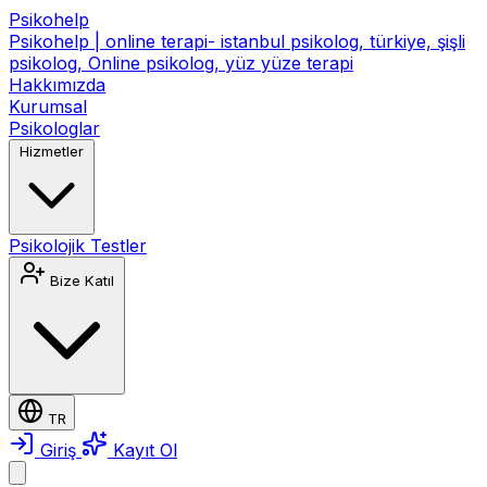
Psikohelp
Psikohelp | online terapi- istanbul psikolog, türkiye, şişli
psikolog, Online psikolog, yüz yüze terapi
Hakkımızda
Kurumsal
Psikologlar
Hizmetler
Psikolojik Testler
Bize Katıl
TR
Giriş
Kayıt Ol