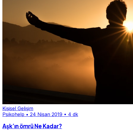
Kişisel Gelişim
Psikohelp
•
24 Nisan 2019
•
4 dk
Aşk’ın ömrü Ne Kadar?