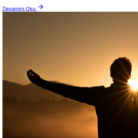
verdiğimiz cevaplarımız illa...
Devamını Oku