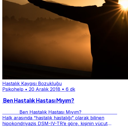
Hastalık Kaygısı Bozukluğu
Psikohelp
•
20 Aralık 2018
•
6 dk
Ben Hastalık Hastası Mıyım?
Ben Hastalık Hastası Mıyım?
Halk arasında “hastalık hastalığı” olarak bilinen
hipokondriyazis DSM-IV-TR’e göre, kişinin vücut