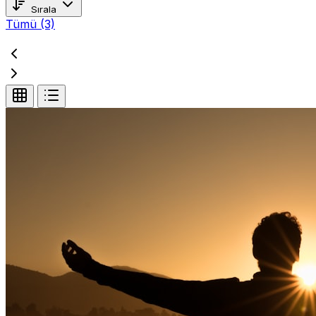
Sırala
Tümü
(3)