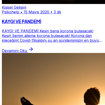
Kişisel Gelişim
Psikohelp
•
15 Mayıs 2020
•
3 dk
KAYGI VE PANDEMİ
KAYGI VE PANDEMİ Kesin bana korona bulaşacak!
Kesin benim aileme korona bulaşacak! Korona dan
öleceğim! Covid-19salgını şu an gündemimizin en büyük
problemi oldu. Peki bu süreçte nasıl davranmalıyız,...
Devamını Oku