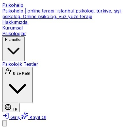
Psikohelp
Psikohelp | online terapi- istanbul psikolog, türkiye, şişli
psikolog, Online psikolog, yüz yüze terapi
Hakkımızda
Kurumsal
Psikologlar
Hizmetler
Psikolojik Testler
Bize Katıl
TR
Giriş
Kayıt Ol