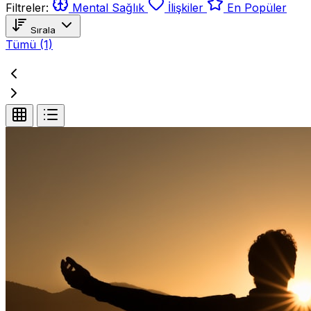
Filtreler:
Mental Sağlık
İlişkiler
En Popüler
Sırala
Tümü
(1)