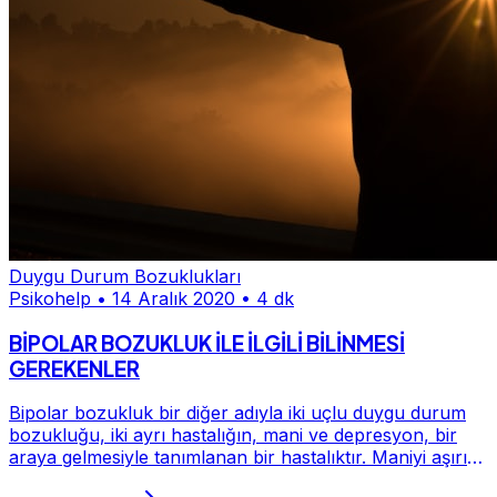
Duygu Durum Bozuklukları
Psikohelp
•
14 Aralık 2020
•
4 dk
BİPOLAR BOZUKLUK İLE İLGİLİ BİLİNMESİ
GEREKENLER
Bipolar bozukluk bir diğer adıyla iki uçlu duygu durum
bozukluğu, iki ayrı hastalığın, mani ve depresyon, bir
araya gelmesiyle tanımlanan bir hastalıktır. Maniyi aşırı
taşkınlık ve normalin üzerinde e...