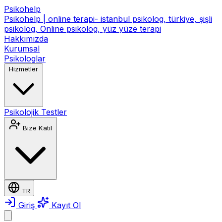
Psikohelp
Psikohelp | online terapi- istanbul psikolog, türkiye, şişli
psikolog, Online psikolog, yüz yüze terapi
Hakkımızda
Kurumsal
Psikologlar
Hizmetler
Psikolojik Testler
Bize Katıl
TR
Giriş
Kayıt Ol