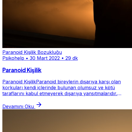
Paranoid Kişilik Bozukluğu
Psikohelp
•
30 Mart 2022
•
29 dk
Paranoid Kişilik
Paranoid KişilikParanoid bireylerin dışarıya karşı olan
korkuları kendi içlerinde bulunan olumsuz ve kötü
taraflarını kabul etmeyerek dışarıya yansıtmalarıdır.
Birey kendinden uzaklaştırıp dışarıya ya...
Devamını Oku