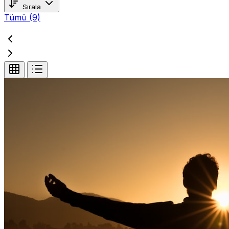
Sırala
Tümü
(9)