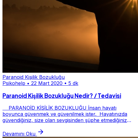
Paranoid Kişilik Bozukluğu
Psikohelp
•
22 Mart 2020
•
5 dk
Paranoid Kişilik Bozukluğu Nedir? / Tedavisi
PARANOİD KİŞİLİK BOZUKLUĞU İnsan hayatı
boyunca güvenmek ve güvenilmek ister. Hayatınızda
güvendiğiniz, size olan sevgisinden şüphe etmediğiniz
insanlar var mı? Peki bu insanların hiç olmadığını...
Devamını Oku