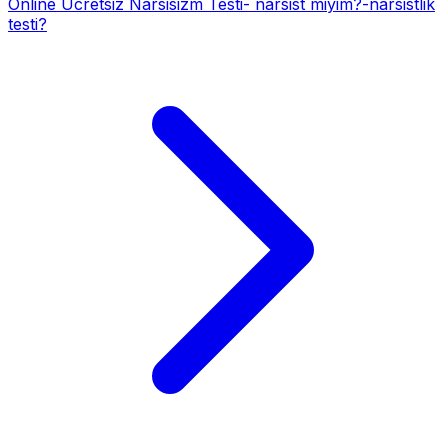
Online Ücretsiz Narsisizm Testi- narsist miyim?-narsistlik
testi?