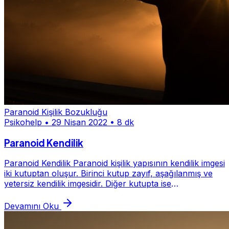
Paranoid Kişilik Bozukluğu
Psikohelp
•
29 Nisan 2022
•
8 dk
Paranoid Kendilik
Paranoid Kendilik Paranoid kişilik yapısının kendilik imgesi
iki kutuptan oluşur. Birinci kutup zayıf, aşağılanmış ve
yetersiz kendilik imgesidir. Diğer kutupta ise
büyüklenmeci, yenilmez ve tümgüçlü...
Devamını Oku