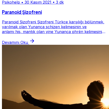
Psikohelp
•
30 Kasım 2021
•
3 dk
Paranoid Şizofreni
Paranoid Şizofreni Şizofreni Türkçe karşılığı bölünmek,
yarılmak olan Yunanca schizen kelimesinin ve
anlamı his, mantık olan yine Yunanca phrén kelimesinin
birleşimiyle oluşturulmuştur. Şizofreni kişi...
Devamını Oku