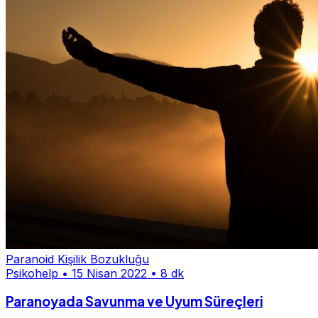
Paranoid Kişilik Bozukluğu
Psikohelp
•
15 Nisan 2022
•
8 dk
Paranoyada Savunma ve Uyum Süreçleri