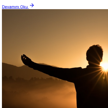
geçmiş yaşantısını ve ilişkisini seans odasına...
Devamını Oku