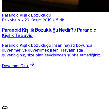
Paranoid Kişilik Bozukluğu
Psikohelp
•
29 Kasım 2019
•
5 dk
Paranoid Kişilik Bozukluğu Nedir? / Paranoid
Kişilik Tedavisi
Paranoid Kişilik Bozukluğu İnsan hayatı boyunca
güvenmek ve güvenilmek ister. Hayatınızda
güvendiğiniz, size olan sevgisinden şüphe etmediğiniz
insanlar var mı? Peki bu insanların hiç olmadığını düşü...
Devamını Oku