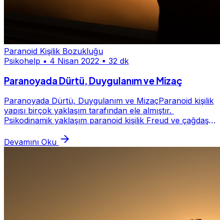
Paranoid Kişilik Bozukluğu
Psikohelp
•
4 Nisan 2022
•
32 dk
Paranoyada Dürtü, Duygulanım ve Mizaç
Paranoyada Dürtü, Duygulanım ve MizaçParanoid kişilik
yapısı birçok yaklaşım tarafından ele almıştır.
Psikodinamik yaklaşım paranoid kişilik Freud ve çağdaş
dinamikçiler bakımından farklı farklı ele...
Devamını Oku