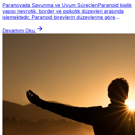
Paranoyada Savunma ve Uyum SüreçleriParanoid kişilik
yapısı nevrotik, border ve psikotik düzeyleri arasında
işlemektedir. Paranoid bireylerin düzeylerine göre
kullandıkları savunma mekanizmaları da de...
Devamını Oku