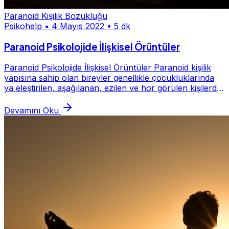
Paranoid Kişilik Bozukluğu
Psikohelp
•
4 Mayıs 2022
•
5 dk
Paranoid Psikolojide İlişkisel Örüntüler
Paranoid Psikolojide İlişkisel Örüntüler Paranoid kişilik
yapısına sahip olan bireyler genellikle çocukluklarında
ya eleştirilen, aşağılanan, ezilen ve hor görülen kişilerdir
ya da ciddi düzeyde kaygı...
Devamını Oku