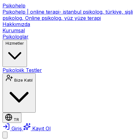
Psikohelp
Psikohelp | online terapi- istanbul psikolog, türkiye, şişli
psikolog, Online psikolog, yüz yüze terapi
Hakkımızda
Kurumsal
Psikologlar
Hizmetler
Psikolojik Testler
Bize Katıl
TR
Giriş
Kayıt Ol