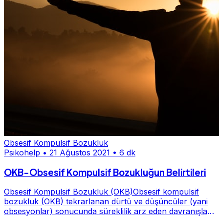
Obsesif Kompulsif Bozukluk
Psikohelp
•
21 Ağustos 2021
•
6 dk
OKB-Obsesif Kompulsif Bozukluğun Belirtileri
Obsesif Kompulsif Bozukluk (OKB)Obsesif kompulsif
bozukluk (OKB) tekrarlanan dürtü ve düşüncüler (yani
obsesyonlar) sonucunda süreklilik arz eden davranışlar