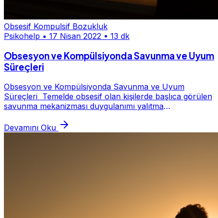
Obsesif Kompulsif Bozukluk
Psikohelp
•
17 Nisan 2022
•
13 dk
Obsesyon ve Kompülsiyonda Savunma ve Uyum
Süreçleri
Obsesyon ve Kompülsiyonda Savunma ve Uyum
Süreçleri Temelde obsesif olan kişilerde başlıca görülen
savunma mekanizması duygulanımı yalıtma
mekanizmasıdır. Obsesif bireyler hayatlarında daha çok
düşün...
Devamını Oku