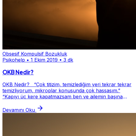
Obsesif Kompulsif Bozukluk
Psikohelp
•
1 Ekim 2019
•
3 dk
OKB Nedir?
OKB Nedir? “Çok titizim, temizlediğim yeri tekrar tekrar
temizliyorum, mikroplar konusunda çok hassasım.”
“Kapıyı üç kere kapatmazsam ben ve ailemin başına
büyük bir felaket gelecek.” Gibi zihninizi...
Devamını Oku