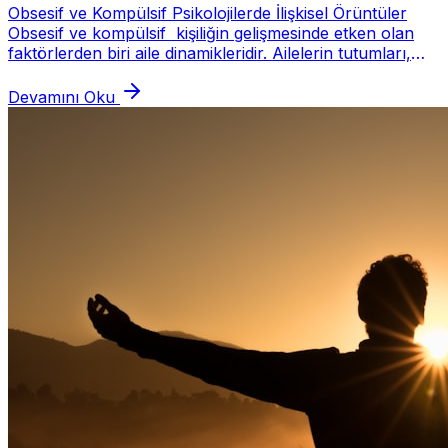
Obsesif ve Kompülsif Psikolojilerde İlişkisel Örüntüler
Obsesif ve kompülsif kişiliğin gelişmesinde etken olan
faktörlerden biri aile dinamikleridir. Ailelerin tutumları,
ebeveynlerin çocuklarına dav...
Devamını Oku