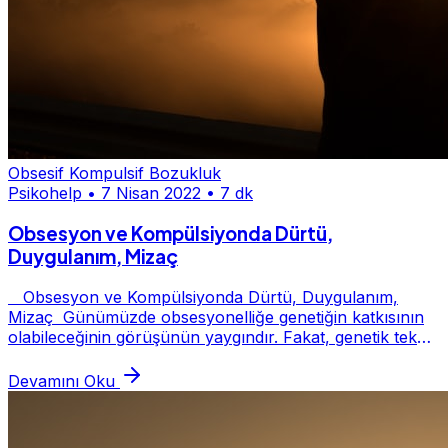
Obsesif Kompulsif Bozukluk
Psikohelp
•
7 Nisan 2022
•
7 dk
Obsesyon ve Kompülsiyonda Dürtü,
Duygulanım, Mizaç
Obsesyon ve Kompülsiyonda Dürtü, Duygulanım,
Mizaç Günümüzde obsesyonelliğe genetiğin katkısının
olabileceğinin görüşünün yaygındır. Fakat, genetik tek
sebep değildir. Psikodinamik yaklaşıma göre,...
Devamını Oku