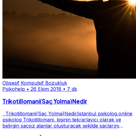
Obsesif Kompulsif Bozukluk
Psikohelp
•
26 Ekim 2018
•
7 dk
Trikotillomani(Saç Yolma)Nedir
Trikotillomani(Saç Yolma)Nedir/istanbul psikolog,online
psikolog Trikotillomani, kişinin tekrarlayıcı olarak ve
belirgin saçsız alanlar oluşturacak şekilde saçlarını
yolmasıdır. Trikotillomani kavra...