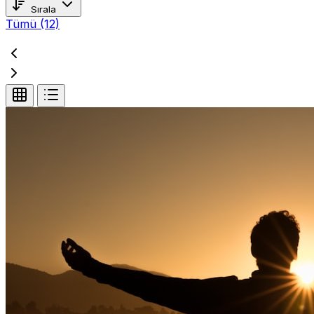
Sırala
Tümü
(12)