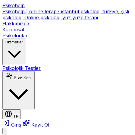
Psikohelp
Psikohelp | online terapi- istanbul psikolog, türkiye, şişli
psikolog, Online psikolog, yüz yüze terapi
Hakkımızda
Kurumsal
Psikologlar
Hizmetler
Psikolojik Testler
Bize Katıl
TR
Giriş
Kayıt Ol