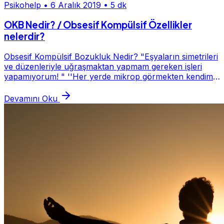
Psikohelp
•
6 Aralık 2019
•
5 dk
OKB Nedir? / Obsesif Kompülsif Özellikler
nelerdir?
Obsesif Kompülsif Bozukluk Nedir? "Eşyaların simetrileri
ve düzenleriyle uğraşmaktan yapmam gereken işleri
yapamıyorum! " ''Her yerde mikrop görmekten kendimi
alamıyorum'' Değişik takıntılara sahip in...
Devamını Oku