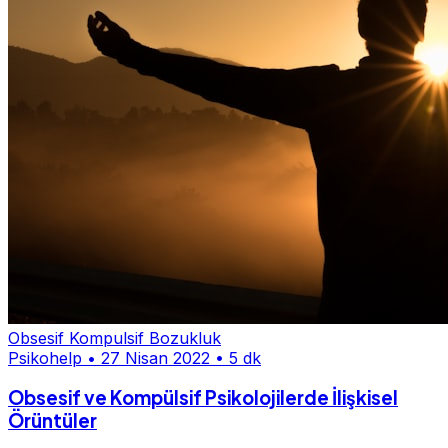
Obsesif Kompulsif Bozukluk
Psikohelp
•
27 Nisan 2022
•
5 dk
Obsesif ve Kompülsif Psikolojilerde İlişkisel
Örüntüler