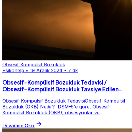
Obsesif Kompulsif Bozukluk
Psikohelp
•
19 Aralık 2024
•
7 dk
Obsesif-Kompülsif Bozukluk Tedavisi /
Obsesif-Kompülsif Bozukluk Tavsiye Edilen
Psikolog
Obsesif-Kompülsif Bozukluk TedavisiObsesif-Kompulsif
Bozukluk (OKB) Nedir? DSM-5'e göre, Obsesif-
Kompulsif Bozukluk (OKB), obsesyonlar ve
kompulsiyonlarla karakterize bir bozukluktur. Rahatsız
edici...
Devamını Oku