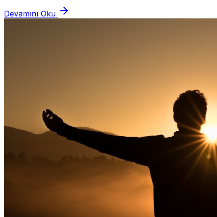
ve zihinsel eylemlere (yani kompulsiyonlar...
Devamını Oku