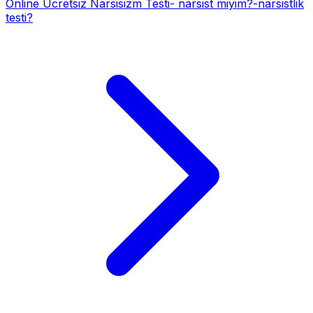
Online Ücretsiz Narsisizm Testi- narsist miyim?-narsistlik
testi?