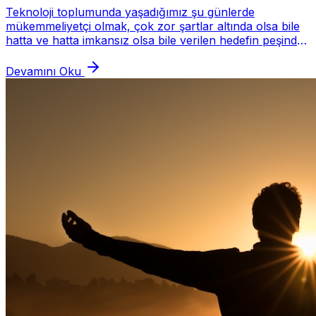
Teknoloji toplumunda yaşadığımız şu günlerde
mükemmeliyetçi olmak, çok zor şartlar altında olsa bile
hatta ve hatta imkansız olsa bile verilen hedefin peşinde
koşmak aslında birçok iş veren ve şirket...
Devamını Oku