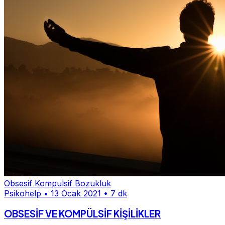
Obsesif Kompulsif Bozukluk
Psikohelp
•
13 Ocak 2021
•
7 dk
OBSESİF VE KOMPÜLSİF KİŞİLİKLER